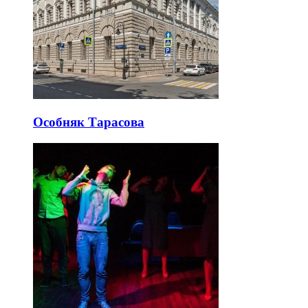
Особняк Тарасова