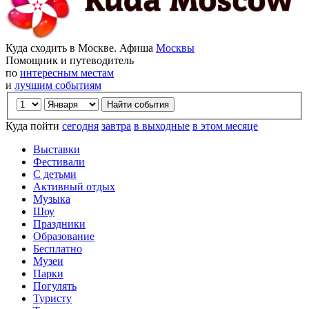
Куда сходить в Москве. Афиша
Москвы
Помощник и путеводитель
по
интересным местам
и
лучшим событиям
Куда пойти
сегодня
завтра
в выходные
в этом месяце
Выставки
Фестивали
С детьми
Активный отдых
Музыка
Шоу
Праздники
Образование
Бесплатно
Музеи
Парки
Погулять
Туристу