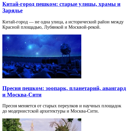
Китай-город пешком: старые улицы, храмы и
Зарядье
Китай-город — не одна улица, а исторический район между
Красной площадью, Лубянкой и Москвой-рекой.
Пресня пешком: зоопарк, планетарий, авангард
и Москва-Сити
Пресня меняется от старых переулков и научных площадок
до модернистской архитектуры и Москва-Сити.