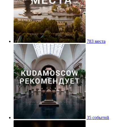
783 места
35 событий