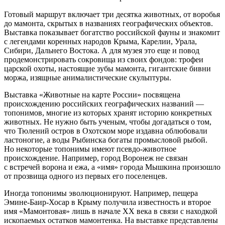
Готовый маршрут включает три десятка животных, от воробья
до мамонта, скрытых в названиях географических объектов.
Выставка показывает богатство российской фауны и знакомит
с легендами коренных народов Крыма, Карелии, Урала,
Сибири, Дальнего Востока. А для музея это еще и повод
продемонстрировать сокровища из своих фондов: трофеи
царской охоты, настоящие зубы мамонта, гигантские бивни
моржа, изящные анималистические скульптуры.
Выставка «Животные на карте России» посвящена
происхождению российских географических названий —
топонимов, многие из которых хранят историю конкретных
животных. Не нужно быть ученым, чтобы догадаться о том,
что Тюлений остров в Охотском море издавна облюбовали
ластоногие, а воды Рыбинска богаты промысловой рыбой.
Но некоторые топонимы имеют псевдо-животное
происхождение. Например, город Воронеж не связан
с встречей ворона и ежа, а «имя» города Мышкина произошло
от прозвища одного из первых его поселенцев.
Иногда топонимы эволюционируют. Например, пещера
Эмине-Баир-Хосар в Крыму получила известность и второе
имя «Мамонтовая» лишь в начале XX века в связи с находкой
ископаемых остатков мамонтенка. На выставке представлены