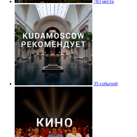
783 места
35 событий