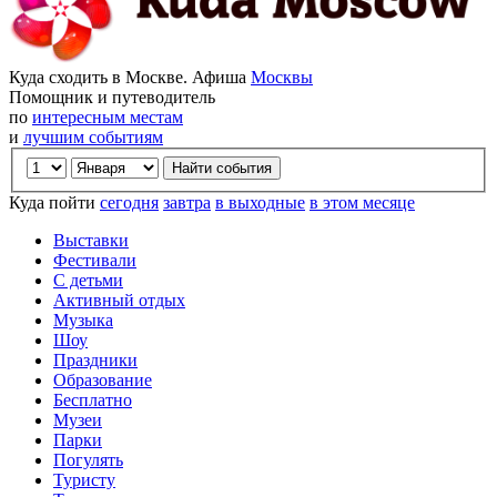
Куда сходить в Москве. Афиша
Москвы
Помощник и путеводитель
по
интересным местам
и
лучшим событиям
Куда пойти
сегодня
завтра
в выходные
в этом месяце
Выставки
Фестивали
С детьми
Активный отдых
Музыка
Шоу
Праздники
Образование
Бесплатно
Музеи
Парки
Погулять
Туристу