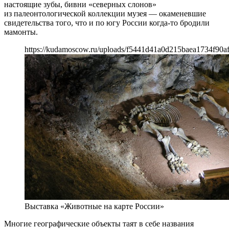
настоящие зубы, бивни «северных слонов»
из палеонтологической коллекции музея — окаменевшие
свидетельства того, что и по югу России когда-то бродили
мамонты.
https://kudamoscow.ru/uploads/f5441d41a0d215baea1734f90af
Выставка «Животные на карте России»
Многие географические объекты таят в себе названия