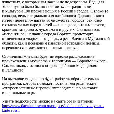
животных, о которых мы даже и не подозреваем. Ведь для
этого нужно было бы познакомиться с традициями
и культурой 190 проживающих в России народов. Отложите
словари, ведь специально для вас биологи Дарвиновского
музея «перевели» названия множества городов, рек, озер
с языков малых народностей — ненецкого, ительменского,
крымско-татарского, чукотского и других. Оказывается,
«непонятное» название города Воркута происходит
от ненецкого «варк» — медведь, а река Ваенга в Мурманской
области, как и псевдоним известной эстрадной певицы,
переводится с саамского как «самка оленя».
Столичным жителям будет интересно расследование
происхождения московских топонимов — Воробьевых гор,
Сокольников, Лосиного острова, районов Медведково
и Гальяново.
На выставке ежедневно будет работать образовательная
программа, которая поможет постичь географические
«хитросплетения»: игровой путеводитель по выставке
и настольные игры.
Узнать подробности можно на сайте организаторов:
http://www.darwinmuseum.ru/projects/exhibition/zhivotnye-na-
karte-rossii