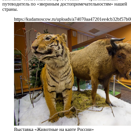
путеводитель по «звериным достопримечательностям» нашей
страны.
https://kudamoscow.ru/uploads/a74070aa47201ee4cb32bf57b0
Выставка «Животные на карте России»