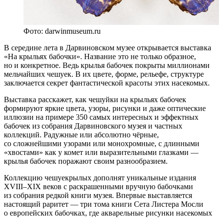
Фото: darwinmuseum.ru
В середине лета в Дарвиновском музее открывается выставка
«На крыльях бабочки». Название это не только образное,
но и конкретное. Ведь крылья бабочек покрыты миллионами
мельчайших чешуек. В их цвете, форме, рельефе, структуре
заключается секрет фантастической красоты этих насекомых.
Выставка расскажет, как чешуйки на крыльях бабочек
формируют яркие цвета, узоры, рисунки и даже оптические
иллюзии на примере 350 самых интересных и эффектных
бабочек из собрания Дарвиновского музея и частных
коллекций. Радужные или абсолютно чёрные,
со сложнейшими узорами или монохромные, с длинными
«хвостами» как у комет или выразительными глазками —
крылья бабочек поражают своим разнообразием.
Коллекцию чешуекрылых дополнят уникальные издания
XVIII–XIX веков с раскрашенными вручную бабочками
из собрания редкой книги музея. Впервые выставляется
настоящий раритет — три тома книги Сета Листера Мосли
о европейских бабочках, где акварельные рисунки насекомых