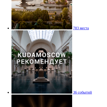
783 места
36 событий