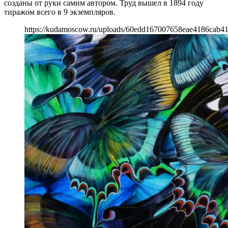
созданы от руки самим автором. Труд вышел в 1894 году
тиражом всего в 9 экземпляров.
https://kudamoscow.ru/uploads/60edd167007658eae4186cab4