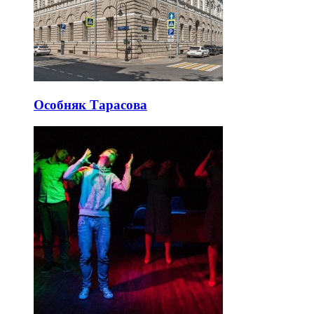
Особняк Тарасова