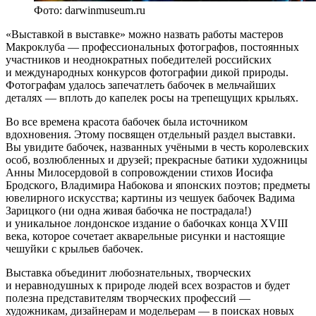
Фото: darwinmuseum.ru
«Выставкой в выставке» можно назвать работы мастеров
Макроклуба — профессиональных фотографов, постоянных
участников и неоднократных победителей российских
и международных конкурсов фотографии дикой природы.
Фотографам удалось запечатлеть бабочек в мельчайших
деталях — вплоть до капелек росы на трепещущих крыльях.
Во все времена красота бабочек была источником
вдохновения. Этому посвящен отдельный раздел выставки.
Вы увидите бабочек, названных учёными в честь королевских
особ, возлюбленных и друзей; прекрасные батики художницы
Анны Милосердовой в сопровождении стихов Иосифа
Бродского, Владимира Набокова и японских поэтов; предметы
ювелирного искусства; картины из чешуек бабочек Вадима
Зарицкого (ни одна живая бабочка не пострадала!)
и уникальное лондонское издание о бабочках конца XVIII
века, которое сочетает акварельные рисунки и настоящие
чешуйки с крыльев бабочек.
Выставка объединит любознательных, творческих
и неравнодушных к природе людей всех возрастов и будет
полезна представителям творческих профессий —
художникам, дизайнерам и модельерам — в поисках новых