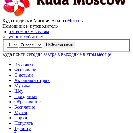
Куда сходить в Москве. Афиша
Москвы
Помощник и путеводитель
по
интересным местам
и
лучшим событиям
Куда пойти
сегодня
завтра
в выходные
в этом месяце
Выставки
Фестивали
С детьми
Активный отдых
Музыка
Шоу
Праздники
Образование
Бесплатно
Музеи
Парки
Погулять
Туристу