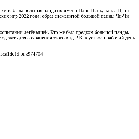
Пекине была большая панда по имени Пань-Пань; панда Цзин-
ких игр 2022 года; образ знаменитой большой панды Чи-Чи
и воспитании детёнышей. Кто же был предком большой панды,
сделать для сохранения этого вида? Как устроен рабочий день
a3ca1dc1d.png
974
704