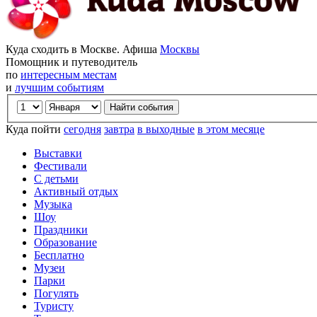
Куда сходить в Москве. Афиша
Москвы
Помощник и путеводитель
по
интересным местам
и
лучшим событиям
Куда пойти
сегодня
завтра
в выходные
в этом месяце
Выставки
Фестивали
С детьми
Активный отдых
Музыка
Шоу
Праздники
Образование
Бесплатно
Музеи
Парки
Погулять
Туристу