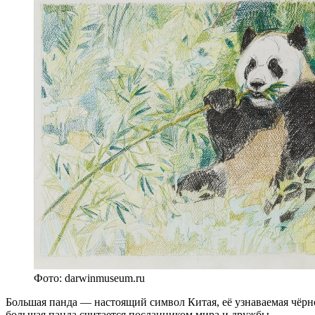
Фото: darwinmuseum.ru
Большая панда — настоящий символ Китая, её узнаваемая чёр
большая панда считается посланником мира и дружбы.