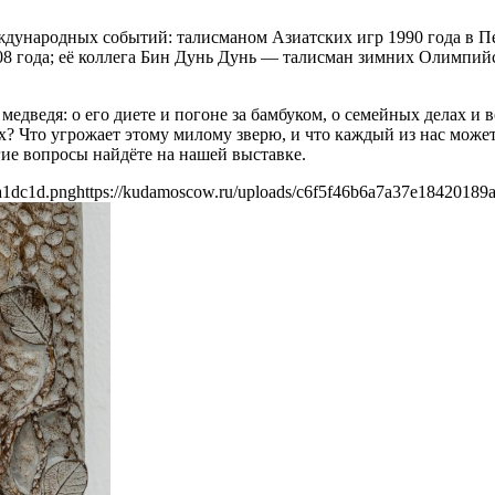
международных событий: талисманом Азиатских игр 1990 года в 
8 года; её коллега Бин Дунь Дунь — талисман зимних Олимпийс
 медведя: о его диете и погоне за бамбуком, о семейных делах 
 Что угрожает этому милому зверю, и что каждый из нас может 
гие вопросы найдёте на нашей выставке.
a1dc1d.png
https://kudamoscow.ru/uploads/c6f5f46b6a7a37e18420189