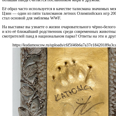
Её образ часто используется в качестве талисмана значимых 
Цзин — один из пяти талисманов летних Олимпийских игр 200
стал основой для эмблемы WWF.
На выставке вы узнаете о жизни очаровательного чёрно-белого
и кто её ближайший родственник среди современных животных?
смотрителей панд в национальном парке? Ответы на эти и дру
https://kudamoscow.ru/uploads/c6f5f46b6a7a37e18420189a3c