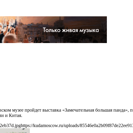
овском музее пройдет выставка «Замечательная большая панда»,
ии и Китая.
2eb37d.jpg
https://kudamoscow.ru/uploads/85546e0a2b09f87de22ee91