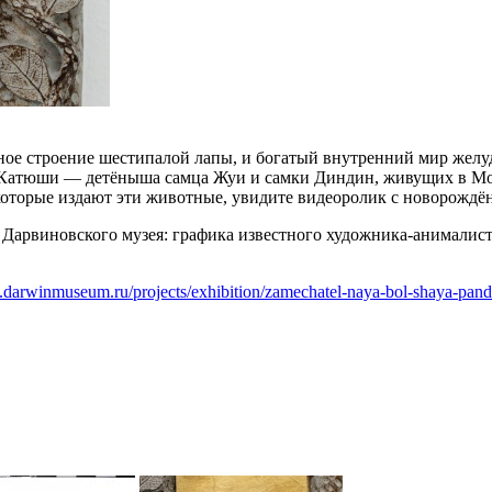
ное строение шестипалой лапы, и богатый внутренний мир желу
Катюши — детёныша самца Жуи и самки Диндин, живущих в Моск
 которые издают эти животные, увидите видеоролик с новорожд
и Дарвиновского музея: графика известного художника-анимал
.darwinmuseum.ru/projects/exhibition/zamechatel-naya-bol-shaya-pan