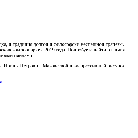
дка, и традиция долгой и философски неспешной трапезы.
овском зоопарке с 2019 года. Попробуете найти отличия
ёнными пандами.
иста Ирины Петровны Маковеевой и экспрессивный рисунок
da