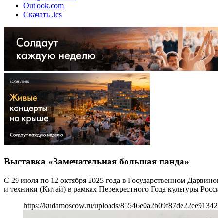
Outlook.com
Скачать .ics
Выставка «Замечательная большая панда»
С 29 июля по 12 октября 2025 года в Государственном Дарвин
и техники (Китай) в рамках Перекрестного Года культуры Росс
https://kudamoscow.ru/uploads/85546e0a2b09f87de22ee91342