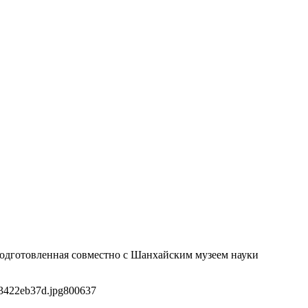
 подготовленная совместно с Шанхайским музеем науки
3422eb37d.jpg
800
637