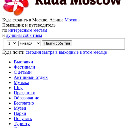
Куда сходить в Москве. Афиша
Москвы
Помощник и путеводитель
по
интересным местам
и
лучшим событиям
Куда пойти
сегодня
завтра
в выходные
в этом месяце
Выставки
Фестивали
С детьми
Активный отдых
Музыка
Шоу
Праздники
Образование
Бесплатно
Музеи
Парки
Погулять
Туристу