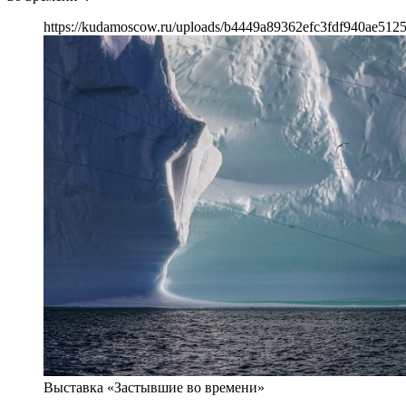
https://kudamoscow.ru/uploads/b4449a89362efc3fdf940ae512
Выставка «Застывшие во времени»