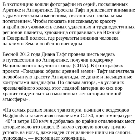
В экспозицию вошли фотографии из серий, посвященных
Арктике и Антарктике. Проекты Тафт привлекают внимание
к драматическим изменениям, связанным с глобальным
потеплением. Чтобы показать неиссякаемую красоту
и крайнюю уязвимость самых удаленных и труднодоступных
регионов планеты, художница отправилась на Южный
и Северный полюса, где результаты влияния человека
на климат Земли особенно очевидны.
Весной 2012 года Диана Тафт провела шесть недель
в путешествии по Антарктике, получив поддержку
Национального научного фонда (США). В фотографиях
проекта «Гондвана: образы древней земли» Тафт запечатлела
первобытную красоту Антарктиды, ее дикие и насыщенные
контрастами ландшафты. По словам автора, «в условиях
чрезвычайного холода этот ледяной материк до сих пор
хранит свидетельства о миллионах лет истории земной
атмосферы».
«На самых разных видах транспорта, начиная с вездеходов
Hagglunds и заканчивая самолетами С-130, при температуре
−40° и ветре 108 км/ч я добралась до крайне отдаленных мест,
которые мало кто видел. В такую суровую погоду трудно
устоять на ногах, даже надев специальные шипы на сапоги-
луноходы», — вспоминает художница.