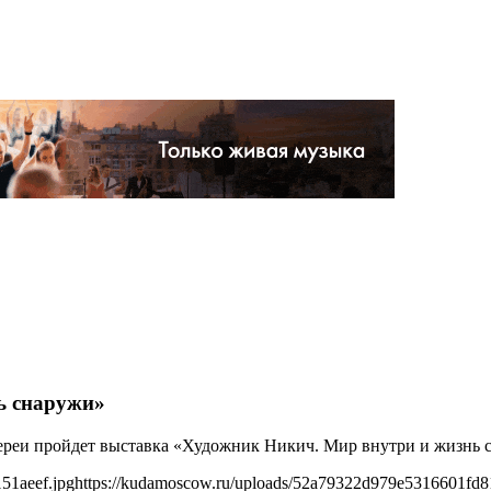
ь снаружи»
лереи пройдет выставка «Художник Никич. Мир внутри и жизнь 
51aeef.jpg
https://kudamoscow.ru/uploads/52a79322d979e5316601fd8