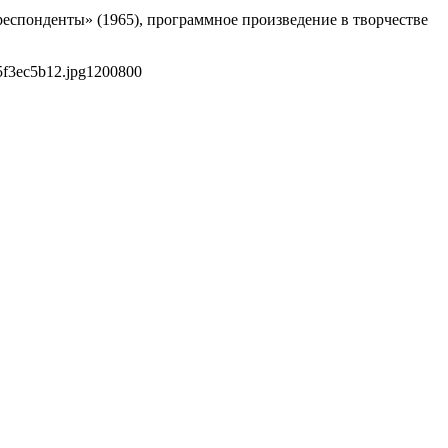
еспонденты» (1965), программное произведение в творчестве
5f3ec5b12.jpg
1200
800