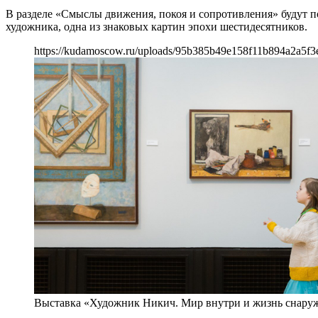
В разделе «Смыслы движения, покоя и сопротивления» будут п
художника, одна из знаковых картин эпохи шестидесятников.
https://kudamoscow.ru/uploads/95b385b49e158f11b894a2a5f3
Выставка «Художник Никич. Мир внутри и жизнь снару