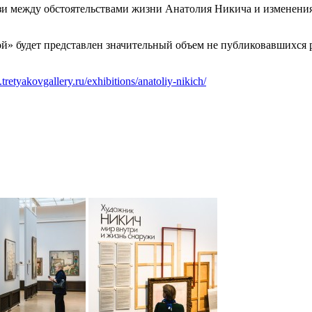
язи между обстоятельствами жизни Анатолия Никича и изменени
й» будет представлен значительный объем не публиковавшихся р
tretyakovgallery.ru/exhibitions/anatoliy-nikich/