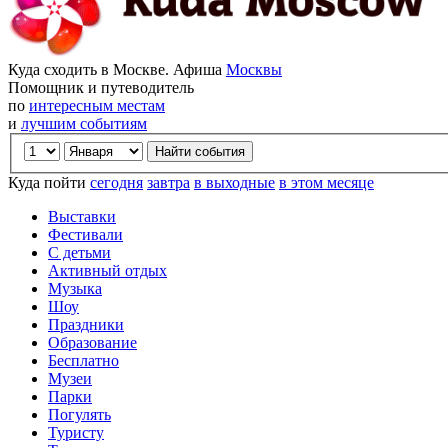
Куда сходить в Москве. Афиша
Москвы
Помощник и путеводитель
по
интересным местам
и
лучшим событиям
Куда пойти
сегодня
завтра
в выходные
в этом месяце
Выставки
Фестивали
С детьми
Активный отдых
Музыка
Шоу
Праздники
Образование
Бесплатно
Музеи
Парки
Погулять
Туристу