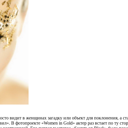
сто видит в женщинах загадку или объект для поклонения, а ста
ил». В фотопроекте «Women in Gold» актер раз встает по ту ст