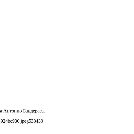
фа Антонио Бандераса.
2924bc930.jpeg
538
430