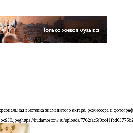
ерсональная выставка знаменитого актера, режиссера и фотогра
4bc930.jpeg
https://kudamoscow.ru/uploads/7762fac6f8cc41fbd63775b