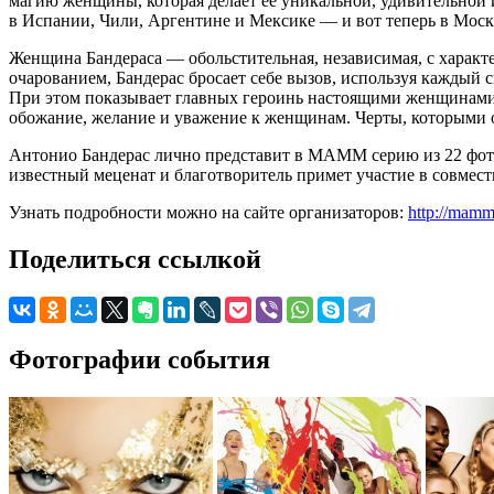
магию женщины, которая делает ее уникальной, удивительной и 
в Испании, Чили, Аргентине и Мексике — и вот теперь в Моск
Женщина Бандераса — обольстительная, независимая, с характ
очарованием, Бандерас бросает себе вызов, используя каждый 
При этом показывает главных героинь настоящими женщинами 
обожание, желание и уважение к женщинам. Черты, которыми о
Антонио Бандерас лично представит в МАММ серию из 22 фот
известный меценат и благотворитель примет участие в совмес
Узнать подробности можно на сайте организаторов:
http://mamm
Поделиться ссылкой
Фотографии события