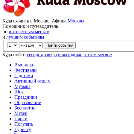
Куда сходить в Москве. Афиша
Москвы
Помощник и путеводитель
по
интересным местам
и
лучшим событиям
Куда пойти
сегодня
завтра
в выходные
в этом месяце
Выставки
Фестивали
С детьми
Активный отдых
Музыка
Шоу
Праздники
Образование
Бесплатно
Музеи
Парки
Погулять
Туристу