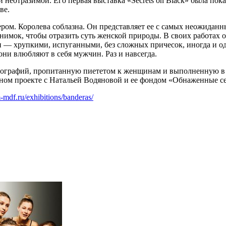
неотразимой. Его первая выставка «Secrets on Black» была пока
ве.
ером. Королева соблазна. Он представляет ее с самых неожида
снимок, чтобы отразить суть женской природы. В своих работах
— хрупкими, испуганными, без сложных причесок, иногда и од
ни влюбляют в себя мужчин. Раз и навсегда.
ографий, пропитанную пиететом к женщинам и выполненную в 
тном проекте с Натальей Водяновой и ее фондом «Обнаженные с
-mdf.ru/exhibitions/banderas/