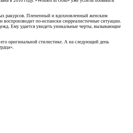
зана в 2010 году. «Women in Gold» уже успела побывать
нных ракурсов. Плененный и вдохновленный женским
 он воспроизводит по-испански сюрреалистичные ситуации.
ежд. Ему удается увидеть уникальные черты, вызывающие
его оригинальной стилистике. А на следующий день
ердца».