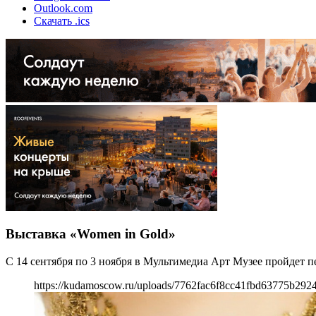
Outlook.com
Скачать .ics
Выставка «Women in Gold»
С 14 сентября по 3 ноября в Мультимедиа Арт Музее пройдет п
https://kudamoscow.ru/uploads/7762fac6f8cc41fbd63775b292