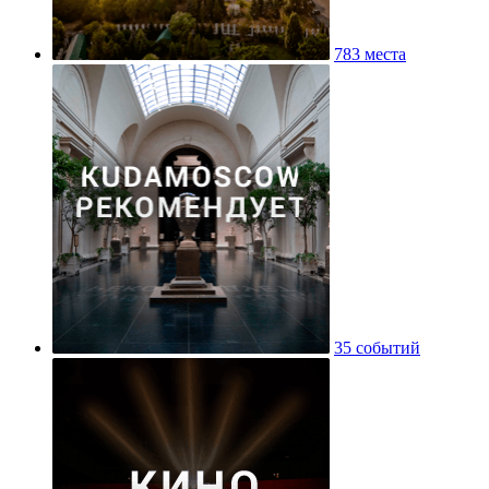
783 места
35 событий