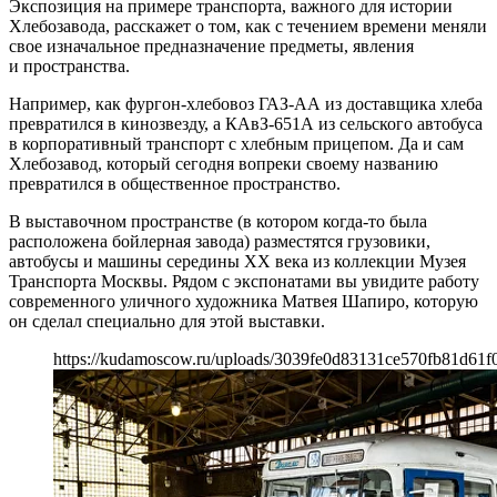
Экспозиция на примере транспорта, важного для истории
Хлебозавода, расскажет о том, как с течением времени меняли
свое изначальное предназначение предметы, явления
и пространства.
Например, как фургон-хлебовоз ГАЗ-АА из доставщика хлеба
превратился в кинозвезду, а КАвЗ-651А из сельского автобуса
в корпоративный транспорт с хлебным прицепом. Да и сам
Хлебозавод, который сегодня вопреки своему названию
превратился в общественное пространство.
В выставочном пространстве (в котором когда-то была
расположена бойлерная завода) разместятся грузовики,
автобусы и машины середины XX века из коллекции Музея
Транспорта Москвы. Рядом с экспонатами вы увидите работу
современного уличного художника Матвея Шапиро, которую
он сделал специально для этой выставки.
https://kudamoscow.ru/uploads/3039fe0d83131ce570fb81d61f