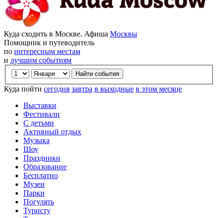
Куда сходить в Москве. Афиша
Москвы
Помощник и путеводитель
по
интересным местам
и
лучшим событиям
Куда пойти
сегодня
завтра
в выходные
в этом месяце
Выставки
Фестивали
С детьми
Активный отдых
Музыка
Шоу
Праздники
Образование
Бесплатно
Музеи
Парки
Погулять
Туристу