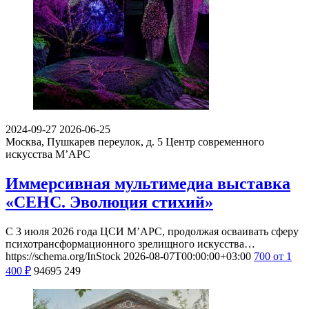
2024-09-27
2026-06-25
Москва, Пушкарев переулок, д. 5
Центр современного
искусства М’АРС
Иммерсивная мультимедиа выставка
«СЕНС. Эволюция стихий»
С 3 июля 2026 года ЦСИ М’АРС, продолжая осваивать сферу
психотрансформационного зрелищного искусства…
https://schema.org/InStock
2026-08-07T00:00:00+03:00
700
от 1
400
₽
94695
249