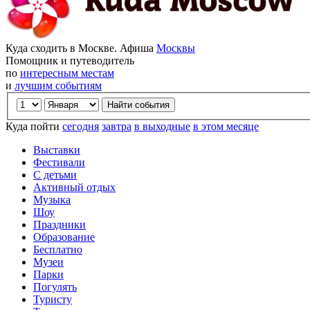
Куда сходить в Москве. Афиша
Москвы
Помощник и путеводитель
по
интересным местам
и
лучшим событиям
Куда пойти
сегодня
завтра
в выходные
в этом месяце
Выставки
Фестивали
С детьми
Активный отдых
Музыка
Шоу
Праздники
Образование
Бесплатно
Музеи
Парки
Погулять
Туристу