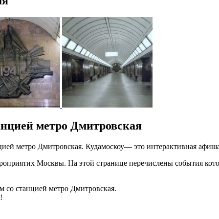
ая
анцией метро Дмитровская
анцией метро Дмитровская. Кудамоскоу— это интерактивная афи
оприятих Москвы. На этой странице перечислены события котор
ом со станцией метро Дмитровская.
!