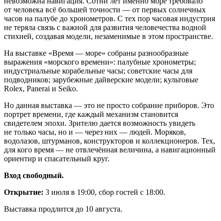
невозможна навигация. Сотни лет именно море требовало
от человека всё большей точности — от первых солнечных
часов на палубе до хронометров. С тех пор часовая индустрия
не теряла связь с важной для развития человечества водной
стихией, создавая модели, незаменимые в этом пространстве.
На выставке «Время — море» собраны разнообразные
выражения «морского времени»: палубные хронометры;
индустриальные корабельные часы; советские часы для
подводников; зарубежные дайверские модели; культовые
Rolex, Panerai и Seiko.
Но данная выставка — это не просто собрание приборов. Это
портрет времени, где каждый механизм становится
свидетелем эпохи. Зрителю дается возможность увидеть
не только часы, но и — через них — людей. Моряков,
водолазов, штурманов, конструкторов и коллекционеров. Тех,
для кого время — не отвлечённая величина, а навигационный
ориентир и спасательный круг.
Вход свободный.
Открытие:
3 июля в 19:00, сбор гостей с 18:00.
Выставка продлится до 10 августа.