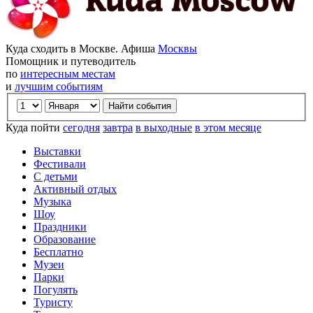
Куда сходить в Москве. Афиша
Москвы
Помощник и путеводитель
по
интересным местам
и
лучшим событиям
Куда пойти
сегодня
завтра
в выходные
в этом месяце
Выставки
Фестивали
С детьми
Активный отдых
Музыка
Шоу
Праздники
Образование
Бесплатно
Музеи
Парки
Погулять
Туристу