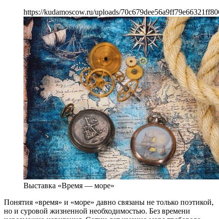
https://kudamoscow.ru/uploads/70c679dee56a9ff79e66321ff80
Выставка «Время — море»
Понятия «время» и «море» давно связаны не только поэтикой,
но и суровой жизненной необходимостью. Без времени