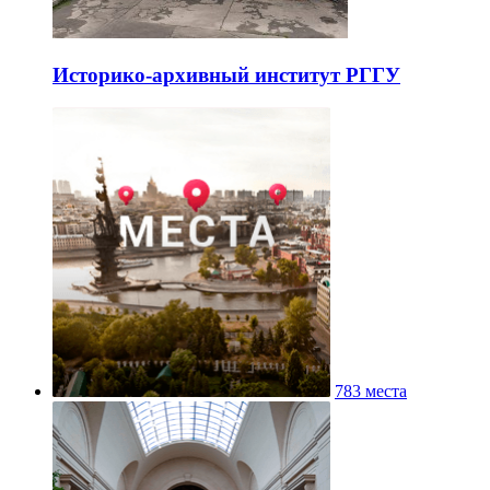
Историко-архивный институт РГГУ
783 места