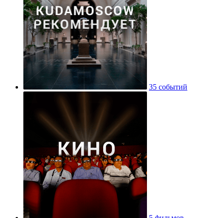
35 событий
5 фильмов