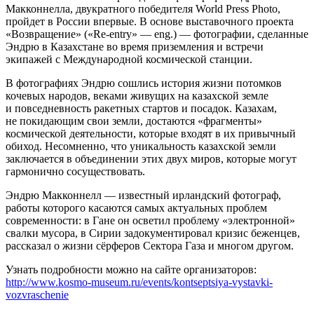
Макконнелла, двукратного победителя World Press Photo,
пройдет в России впервые. В основе выставочного проекта
«Возвращение» («Re-entry» — eng.) — фотографии, сделанные
Эндрю в Казахстане во время приземления и встречи
экипажей с Международной космической станции.
В фотографиях Эндрю сошлись история жизни потомков
кочевых народов, веками живущих на казахской земле
и повседневность ракетных стартов и посадок. Казахам,
не покидающим свои земли, достаются «фрагменты»
космической деятельности, которые входят в их привычный
обиход. Несомненно, что уникальность казахской земли
заключается в объединении этих двух миров, которые могут
гармонично сосуществовать.
Эндрю Макконнелл — известный ирландский фотограф,
работы которого касаются самых актуальных проблем
современности: в Гане он осветил проблему «электронной»
свалки мусора, в Сирии задокументировал кризис беженцев,
рассказал о жизни сёрферов Сектора Газа и многом другом.
Узнать подробности можно на сайте организаторов:
http://www.kosmo-museum.ru/events/kontseptsiya-vystavki-
vozvraschenie