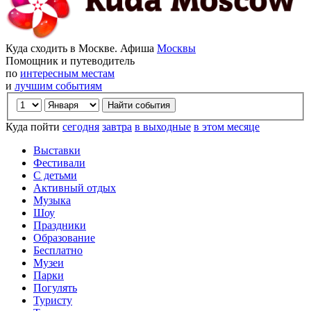
Куда сходить в Москве. Афиша
Москвы
Помощник и путеводитель
по
интересным местам
и
лучшим событиям
Куда пойти
сегодня
завтра
в выходные
в этом месяце
Выставки
Фестивали
С детьми
Активный отдых
Музыка
Шоу
Праздники
Образование
Бесплатно
Музеи
Парки
Погулять
Туристу