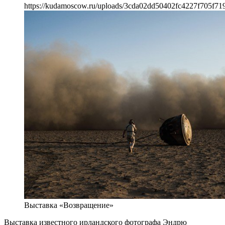
https://kudamoscow.ru/uploads/3cda02dd50402fc4227f705f71
Выставка «Возвращение»
Выставка известного ирландского фотографа Эндрю