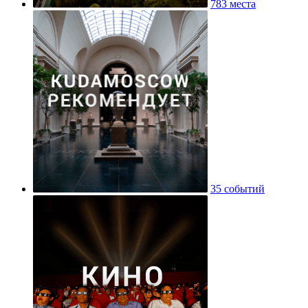
783 места
35 событий