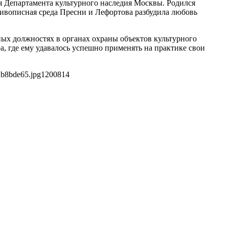
я Департамента культурного наследия Москвы. Родился
ивописная среда Пресни и Лефортова разбудила любовь
ных должностях в органах охраны объектов культурного
, где ему удавалось успешно применять на практике свои
ab8bde65.jpg
1200
814