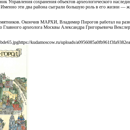
ник Управления сохранения объектов археологического наследи
 Именно эти два района сыграли большую роль в его жизни — ж
 памятников. Окончив МАРХИ, Владимир Пирогов работал на раз
о Главного археолога Москвы Александра Григорьевича Векслера
8bde65.jpg
https://kudamoscow.ru/uploads/a0956085a0fb961f3fa9382e