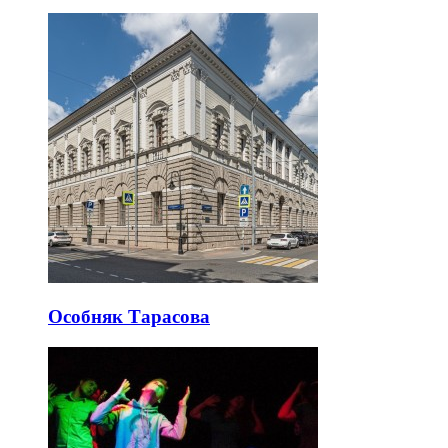
Особняк Тарасова