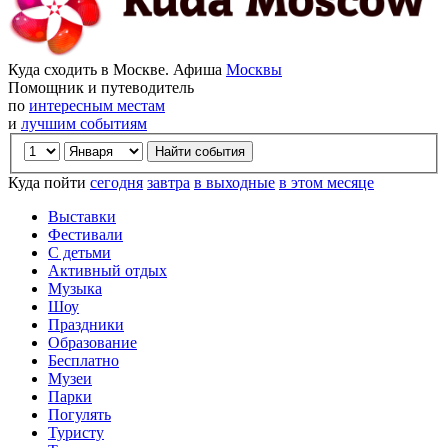
Куда сходить в Москве. Афиша
Москвы
Помощник и путеводитель
по
интересным местам
и
лучшим событиям
Куда пойти
сегодня
завтра
в выходные
в этом месяце
Выставки
Фестивали
С детьми
Активный отдых
Музыка
Шоу
Праздники
Образование
Бесплатно
Музеи
Парки
Погулять
Туристу