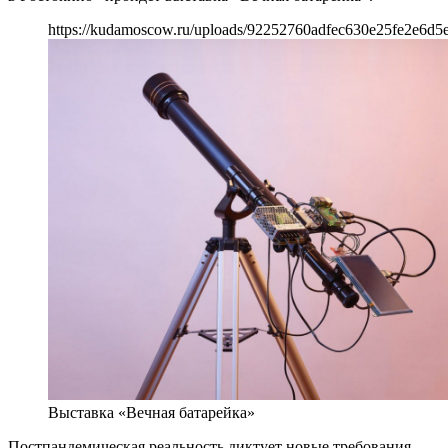
https://kudamoscow.ru/uploads/92252760adfec630e25fe2e6d5e
Выставка «Вечная батарейка»
Постпандемическая реальность диктует новые требования