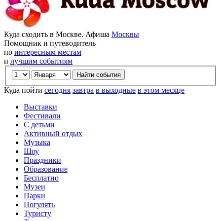
Куда сходить в Москве. Афиша
Москвы
Помощник и путеводитель
по
интересным местам
и
лучшим событиям
Куда пойти
сегодня
завтра
в выходные
в этом месяце
Выставки
Фестивали
С детьми
Активный отдых
Музыка
Шоу
Праздники
Образование
Бесплатно
Музеи
Парки
Погулять
Туристу