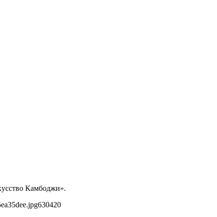
скусство Камбоджи».
5ea35dee.jpg
630
420