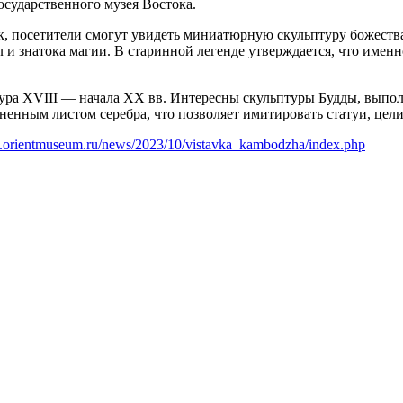
осударственного музея Востока.
ак, посетители смогут увидеть миниатюрную скульптуру божеств
 и знатока магии. В старинной легенде утверждается, что имен
тура XVIII — начала ХХ вв. Интересны скульптуры Будды, выпол
ненным листом серебра, что позволяет имитировать статуи, цели
.orientmuseum.ru/news/2023/10/vistavka_kambodzha/index.php