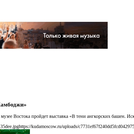
 Камбоджи»
ом музее Востока пройдет выставка «В тени ангкорских башен. И
35dee.jpg
https://kudamoscow.ru/uploads/c7731ef67f240dd5fcd04297