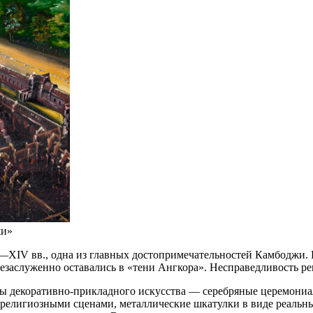
жи»
V вв., одна из главных достопримечательностей Камбоджи. Инт
незаслуженно оставались в «тени Ангкора». Несправедливость р
ы декоративно-прикладного искусства — серебряные церемониа
с религиозными сценами, металлические шкатулки в виде реаль