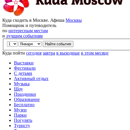
Куда сходить в Москве. Афиша
Москвы
Помощник и путеводитель
по
интересным местам
и
лучшим событиям
Куда пойти
сегодня
завтра
в выходные
в этом месяце
Выставки
Фестивали
С детьми
Активный отдых
Музыка
Шоу
Праздники
Образование
Бесплатно
Музеи
Парки
Погулять
Туристу