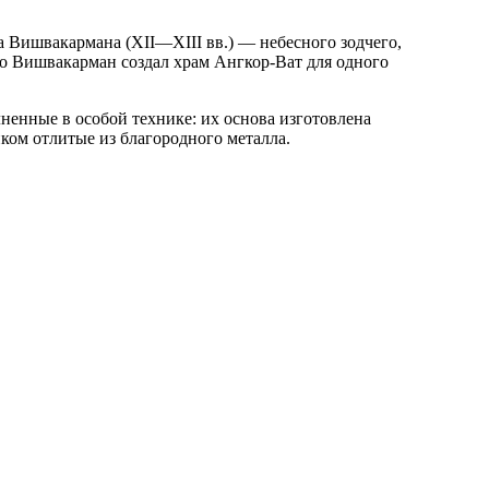
а Вишвакармана (XII—XIII вв.) — небесного зодчего,
но Вишвакарман создал храм Ангкор-Ват для одного
ненные в особой технике: их основа изготовлена
ком отлитые из благородного металла.