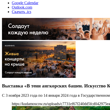
Google Calendar
Outlook.com
Скачать .ics
Выставка «В тени ангкорских башен. Искусство
С 3 ноября 2023 года по 14 января 2024 года в Государственн
https://kudamoscow.ru/uploads/c7731ef67f240dd5fcd042975ea