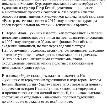
показана в Москве. Куратором выставки стал петербургский
художник и куратор Петр Белый, участвовавший ранее
в выставочных проектах галереи: в 2014 году в качестве
одного из приглашенных художников коллективной выставки
«Размер имеет значение»; в 2017 году в качестве куратора
своей персональной выставки «Ненужный алфавит».
В Перми Иван Лукиных известен как фотореалист. В первой
половине девяностых он учился на преподавателя рисования,
в 1997 году поступил в Уральский филиал Российской
академии живописи, но уже через год ушел оттуда.
На протяжении последних десяти лет он принимает довольно
активное участие в самых разных выставочных проектах.
За это время его «визитными карточками» стали
скрупулезные реалистические полотна с изображением
центральных улиц города.
Выставка «Удел» стала результатом знакомства Ивана
Лукиных с петербургским художником и куратором Петром
Белым. Драматургия «Удела» такова, что становится понятно:
творческая история Ивана Лукиных сложна, непрерывна
и прочно связана с его личной историей, и никакая выставка,
состоящая из отдельных «знаковых» полотен художника,
до сих пор не отражала ее во всей полноте.