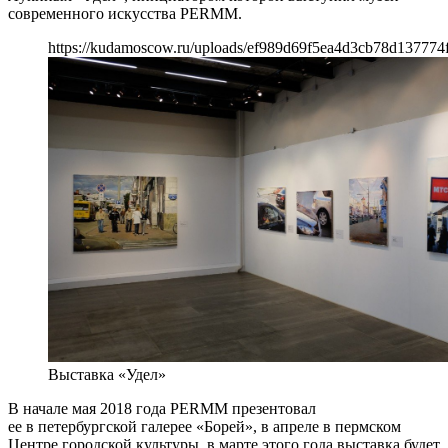
современного искусства PERMM.
https://kudamoscow.ru/uploads/ef989d69f5ea4d3cb78d137774
Выставка «Удел»
В начале мая 2018 года PERMM презентовал
ее в петербургской галерее «Борей», в апреле в пермском
Центре городской культуры, в марте этого года выставка будет