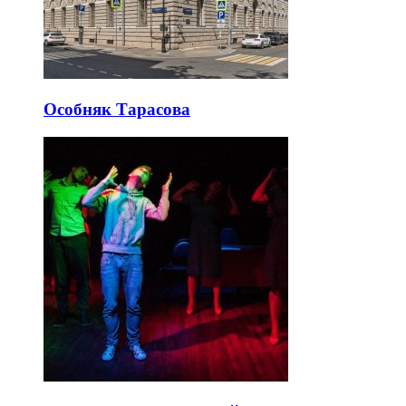
Особняк Тарасова