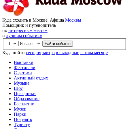
Куда сходить в Москве. Афиша
Москвы
Помощник и путеводитель
по
интересным местам
и
лучшим событиям
Куда пойти
сегодня
завтра
в выходные
в этом месяце
Выставки
Фестивали
С детьми
Активный отдых
Музыка
Шоу
Праздники
Образование
Бесплатно
Музеи
Парки
Погулять
Туристу