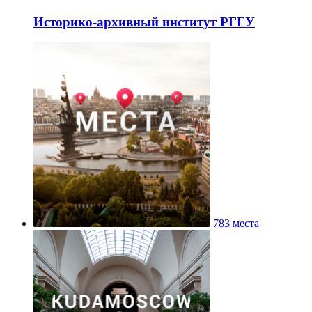
Историко-архивный институт РГГУ
783 места