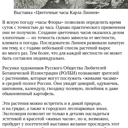
Выставка «Цветочные часы Карла Линнея»
В ясную погоду «часы Флоры» позволяли определить время
суток с точностью до часа. Однако практического применения
они не получили. Создание цветочных часов оказалось делом
хлопотным — их точность сильно зависела от местности,
климата и погоды. Последователи Линнея развивали начатую
им тему, и с годами небольшой список растений вырос
во много раз. Тем более, что для каждой местности он может
быть составлен индивидуально.
Рисунки художников Русского Общества Любителей
Ботанической Иллюстрации (РОЛБИ) познакомят зрителей
с растениями, которые могут послужить «живыми часами»
в средней полосе России. Они увидят цикорий, одуванчик,
шиповник, календулу, гвоздику полевую, лилейник и даже
обыкновенный картофель.
Эти растения можно встретить и в дикой природе,
и на грядке, а также в городских лесопарковых зонах.
Экспозиция позволит не только в деталях насладиться
эстетикой и красотой «живых часов», но и, возможно,
пробудит у посетителей выставки желание проследить этот