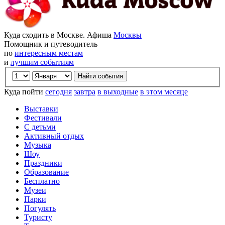
Куда сходить в Москве. Афиша
Москвы
Помощник и путеводитель
по
интересным местам
и
лучшим событиям
Куда пойти
сегодня
завтра
в выходные
в этом месяце
Выставки
Фестивали
С детьми
Активный отдых
Музыка
Шоу
Праздники
Образование
Бесплатно
Музеи
Парки
Погулять
Туристу