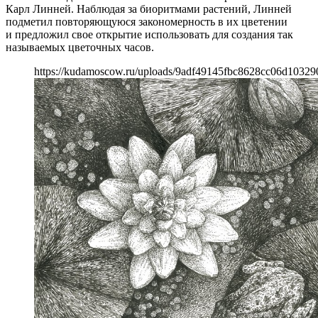
Карл Линней. Наблюдая за биоритмами растений, Линней
подметил повторяющуюся закономерность в их цветении
и предложил свое открытие использовать для создания так
называемых цветочных часов.
https://kudamoscow.ru/uploads/9adf49145fbc8628cc06d10329