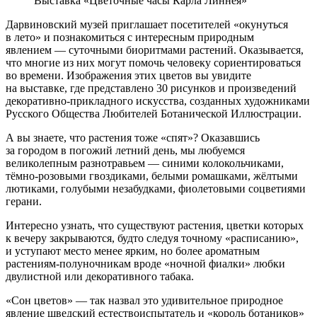
Выставка «Цветочные часы Карла Линнея»
Дарвиновский музей приглашает посетителей «окунуться
в лето» и познакомиться с интересным природным
явлением — суточными биоритмами растений. Оказывается,
что многие из них могут помочь человеку сориентироваться
во времени. Изображения этих цветов вы увидите
на выставке, где представлено 30 рисунков и произведений
декоративно-прикладного искусства, созданных художниками
Русского Общества Любителей Ботанической Иллюстрации.
А вы знаете, что растения тоже «спят»? Оказавшись
за городом в погожий летний день, мы любуемся
великолепным разнотравьем — синими колокольчиками,
тёмно-розовыми гвоздиками, белыми ромашками, жёлтыми
лютиками, голубыми незабудками, фиолетовыми соцветиями
герани.
Интересно узнать, что существуют растения, цветки которых
к вечеру закрываются, будто следуя точному «расписанию»,
и уступают место менее ярким, но более ароматным
растениям-полуночникам вроде «ночной фиалки» любки
двулистной или декоративного табака.
«Сон цветов» — так назвал это удивительное природное
явление шведский естествоиспытатель и «король ботаников»