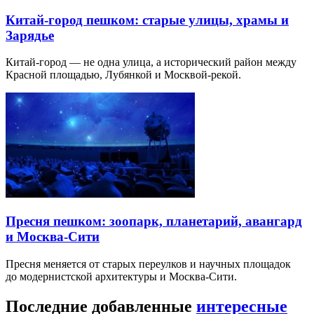
Китай-город пешком: старые улицы, храмы и
Зарядье
Китай-город — не одна улица, а исторический район между
Красной площадью, Лубянкой и Москвой-рекой.
Пресня пешком: зоопарк, планетарий, авангард
и Москва-Сити
Пресня меняется от старых переулков и научных площадок
до модернистской архитектуры и Москва-Сити.
Последние добавленные
интересные