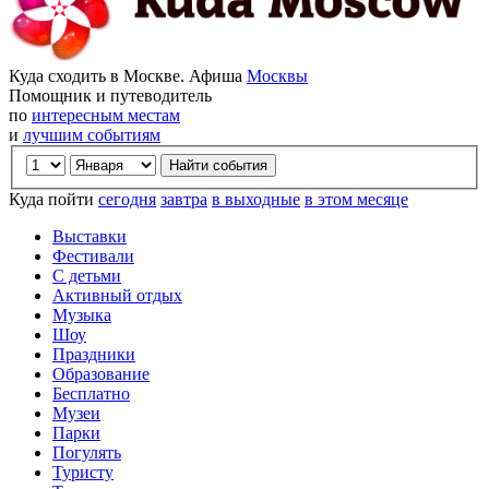
Куда сходить в Москве. Афиша
Москвы
Помощник и путеводитель
по
интересным местам
и
лучшим событиям
Куда пойти
сегодня
завтра
в выходные
в этом месяце
Выставки
Фестивали
С детьми
Активный отдых
Музыка
Шоу
Праздники
Образование
Бесплатно
Музеи
Парки
Погулять
Туристу