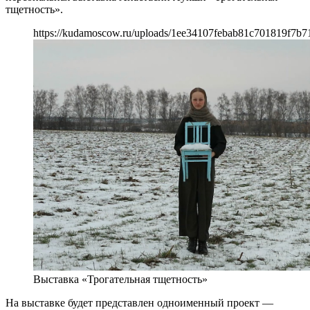
тщетность».
https://kudamoscow.ru/uploads/1ee34107febab81c701819f7b7
Выставка «Трогательная тщетность»
На выставке будет представлен одноименный проект —