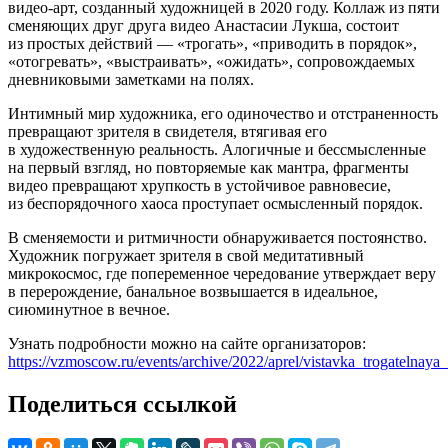
видео-арт, созданный художницей в 2020 году. Коллаж из пяти
сменяющих друг друга видео Анастасии Лукша, состоит
из простых действий — «трогать», «приводить в порядок»,
«отогревать», «выстраивать», «ожидать», сопровождаемых
дневниковыми заметками на полях.
Интимный мир художника, его одиночество и отстраненность
превращают зрителя в свидетеля, втягивая его
в художественную реальность. Алогичные и бессмысленные
на первый взгляд, но повторяемые как мантра, фрагменты
видео превращают хрупкость в устойчивое равновесие,
из беспорядочного хаоса проступает осмысленный порядок.
В сменяемости и ритмичности обнаруживается постоянство.
Художник погружает зрителя в свой медитативный
микрокосмос, где попеременное чередование утверждает веру
в перерождение, банальное возвышается в идеальное,
сиюминутное в вечное.
Узнать подробности можно на сайте организаторов:
https://vzmoscow.ru/events/archive/2022/aprel/vistavka_trogatelnaya_
Поделиться ссылкой