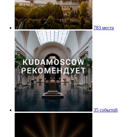
783 места
35 событий