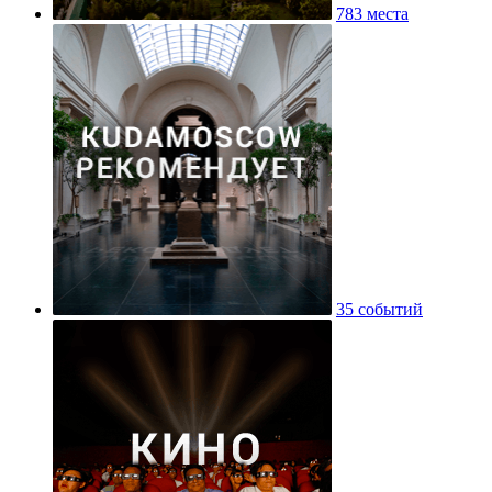
783 места
35 событий