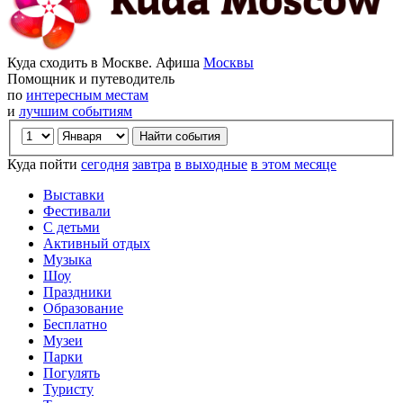
Куда сходить в Москве. Афиша
Москвы
Помощник и путеводитель
по
интересным местам
и
лучшим событиям
Куда пойти
сегодня
завтра
в выходные
в этом месяце
Выставки
Фестивали
С детьми
Активный отдых
Музыка
Шоу
Праздники
Образование
Бесплатно
Музеи
Парки
Погулять
Туристу