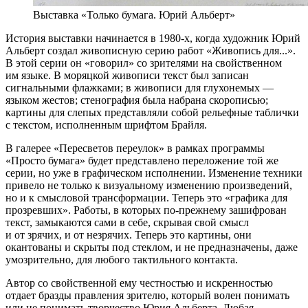
Выставка «Только бумага. Юрий Альберт»
История выставки начинается в 1980-х, когда художник Юрий
Альберт создал живописную серию работ «Живопись для...».
В этой серии он «говорил» со зрителями на свойственном
им языке. В моряцкой живописи текст был записан
сигнальными флажками; в живописи для глухонемых —
языком жестов; стенография была набрана скорописью;
картины для слепых представляли собой рельефные таблички
с текстом, исполненным шрифтом Брайля.
В галерее «Пересветов переулок» в рамках программы
«Просто бумага» будет представлено переложение той же
серии, но уже в графическом исполнении. Изменение техники
привело не только к визуальному изменению произведений,
но и к смысловой трансформации. Теперь это «графика для
прозревших». Работы, в которых по-прежнему зашифрован
текст, замыкаются сами в себе, скрывая свой смысл
и от зрячих, и от незрячих. Теперь это картины, они
окантованы и скрыты под стеклом, и не предназначены, даже
умозрительно, для любого тактильного контакта.
Автор со свойственной ему честностью и искренностью
отдает бразды правления зрителю, который волен понимать
или не понимать творчество Юрия Альберта. Любая