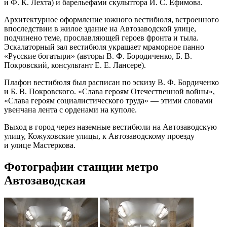
и Ф. К. Лехта) и барельефами скульптора И. С. Ефимова.
Архитектурное оформление южного вестибюля, встроенного
впоследствии в жилое здание на Автозаводской улице,
подчинено теме, прославляющей героев фронта и тыла.
Эскалаторный зал вестибюля украшает мраморное панно
«Русские богатыри» (авторы В. Ф. Бородиченко, Б. В.
Покровский, консультант Е. Е. Лансере).
Плафон вестибюля был расписан по эскизу В. Ф. Бордиченко
и Б. В. Покровского. «Слава героям Отечественной войны»,
«Слава героям социалистического труда» — этими словами
увенчана лента с орденами на куполе.
Выход в город через наземные вестибюли на Автозаводскую
улицу, Кожуховские улицы, к Автозаводскому проезду
и улице Мастеркова.
Фотографии станции метро
Автозаводская