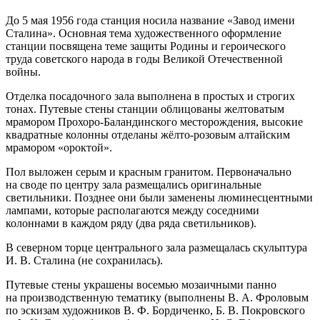
До 5 мая 1956 года станция носила название «Завод имени
Сталина». Основная тема художественного оформление
станции посвящена теме защиты Родины и героического
труда советского народа в годы Великой Отечественной
войны.
Отделка посадочного зала выполнена в простых и строгих
тонах. Путевые стены станции облицованы желтоватым
мрамором Прохоро-Баландинского месторождения, высокие
квадратные колонны отделаны жёлто-розовым алтайским
мрамором «ороктой».
Пол выложен серым и красным гранитом. Первоначально
на своде по центру зала размещались оригинальные
светильники. Позднее они были заменены люминесцентными
лампами, которые располагаются между соседними
колоннами в каждом ряду (два ряда светильников).
В северном торце центрального зала размещалась скульптура
И. В. Сталина (не сохранилась).
Путевые стены украшены восемью мозаичными панно
на производственную тематику (выполнены В. А. Фроловым
по эскизам художников В. Ф. Бордиченко, Б. В. Покровского