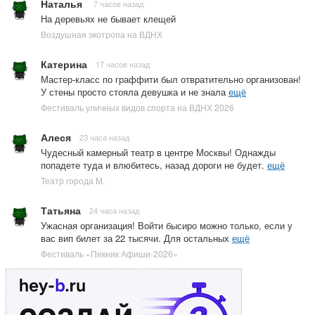
Наталья
7 часов назад
На деревьях не бывает клещей
Воздушная экотропа на ВДНХ
Катерина
17 часов назад
Мастер-класс по граффити был отвратительно организован!
У стены просто стояла девушка и не знала
ещё
Фестиваль уличных видов спорта на ВДНХ 2026
Алеся
23 часа назад
Чудесный камерный театр в центре Москвы! Однажды
попадете туда и влюбитесь, назад дороги не будет.
ещё
Театр города М.
Татьяна
24 часа назад
Ужасная организация! Войти бысиро можно только, если у
вас вип билет за 22 тысячи. Для остальных
ещё
Фестиваль «Пикник Афиши-2026»