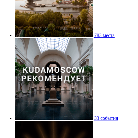
783 места
33 события