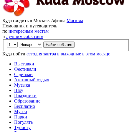
Куда сходить в Москве. Афиша
Москвы
Помощник и путеводитель
по
интересным местам
и
лучшим событиям
Куда пойти
сегодня
завтра
в выходные
в этом месяце
Выставки
Фестивали
С детьми
Активный отдых
Музыка
Шоу
Праздники
Образование
Бесплатно
Музеи
Парки
Погулять
Туристу