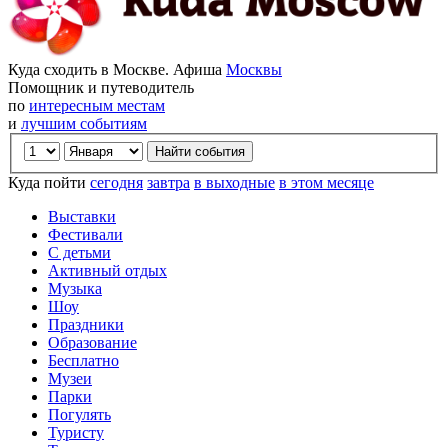
Куда сходить в Москве. Афиша
Москвы
Помощник и путеводитель
по
интересным местам
и
лучшим событиям
Куда пойти
сегодня
завтра
в выходные
в этом месяце
Выставки
Фестивали
С детьми
Активный отдых
Музыка
Шоу
Праздники
Образование
Бесплатно
Музеи
Парки
Погулять
Туристу