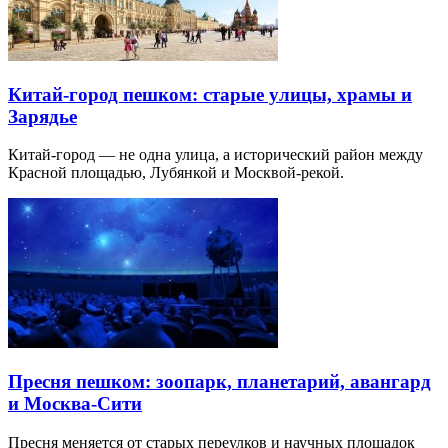
Китай-город пешком: старые улицы, храмы и
Зарядье
Китай-город — не одна улица, а исторический район между
Красной площадью, Лубянкой и Москвой-рекой.
Пресня пешком: зоопарк, планетарий, авангард
и Москва-Сити
Пресня меняется от старых переулков и научных площадок