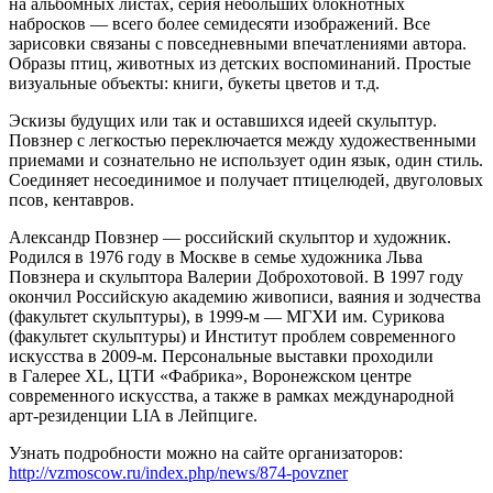
на альбомных листах, серия небольших блокнотных
набросков — всего более семидесяти изображений. Все
зарисовки связаны с повседневными впечатлениями автора.
Образы птиц, животных из детских воспоминаний. Простые
визуальные объекты: книги, букеты цветов и т.д.
Эскизы будущих или так и оставшихся идеей скульптур.
Повзнер с легкостью переключается между художественными
приемами и сознательно не использует один язык, один стиль.
Соединяет несоединимое и получает птицелюдей, двуголовых
псов, кентавров.
Александр Повзнер — российский скульптор и художник.
Родился в 1976 году в Москве в семье художника Льва
Повзнера и скульптора Валерии Доброхотовой. В 1997 году
окончил Российскую академию живописи, ваяния и зодчества
(факультет скульптуры), в 1999-м — МГХИ им. Сурикова
(факультет скульптуры) и Институт проблем современного
искусства в 2009-м. Персональные выставки проходили
в Галерее XL, ЦТИ «Фабрика», Воронежском центре
современного искусства, а также в рамках международной
арт-резиденции LIA в Лейпциге.
Узнать подробности можно на сайте организаторов:
http://vzmoscow.ru/index.php/news/874-povzner