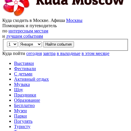
Куда сходить в Москве. Афиша
Москвы
Помощник и путеводитель
по
интересным местам
и
лучшим событиям
Куда пойти
сегодня
завтра
в выходные
в этом месяце
Выставки
Фестивали
С детьми
Активный отдых
Музыка
Шоу
Праздники
Образование
Бесплатно
Музеи
Парки
Погулять
Туристу