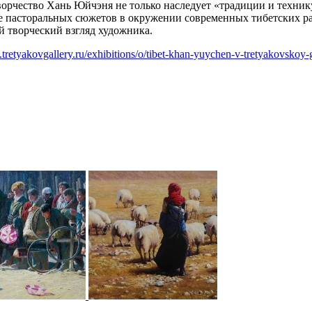
рчество Хань Юйчэня не только наследует «традиции и технику
те пасторальных сюжетов в окружении современных тибетских р
 творческий взгляд художника.
tretyakovgallery.ru/exhibitions/o/tibet-khan-yuychen-v-tretyakovskoy-