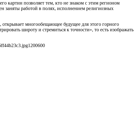
го картин позволяет тем, кто не знаком с этим регионом
ен заняты работой в полях, исполнением религиозных
, открывает многообещающее будущее для этого горного
рировать широту и стремиться к точности», то есть изображать
ff44b23c3.jpg
1200
600