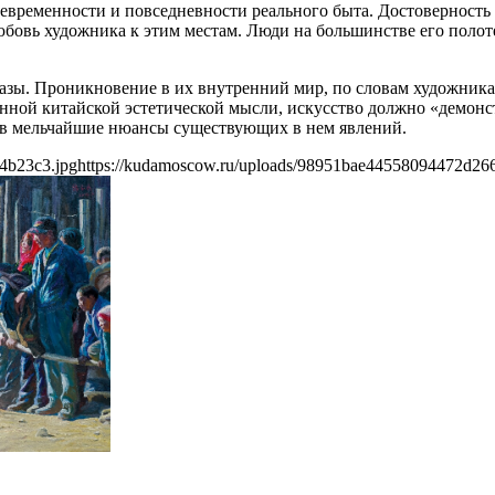
евременности и повседневности реального быта. Достоверность е
юбовь художника к этим местам. Люди на большинстве его полот
азы. Проникновение в их внутренний мир, по словам художника
нной китайской эстетической мысли, искусство должно «демонст
 в мельчайшие нюансы существующих в нем явлений.
4b23c3.jpg
https://kudamoscow.ru/uploads/98951bae44558094472d266