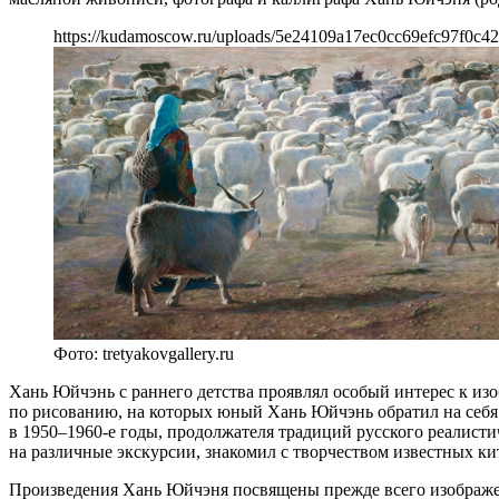
https://kudamoscow.ru/uploads/5e24109a17ec0cc69efc97f0c4
Фото: tretyakovgallery.ru
Хань Юйчэнь с раннего детства проявлял особый интерес к изо
по рисованию, на которых юный Хань Юйчэнь обратил на себ
в 1950–1960-е годы, продолжателя традиций русского реалист
на различные экскурсии, знакомил с творчеством известных ки
Произведения Хань Юйчэня посвящены прежде всего изображен