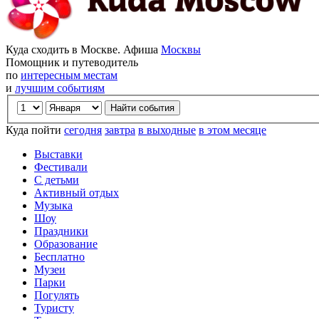
Куда сходить в Москве. Афиша
Москвы
Помощник и путеводитель
по
интересным местам
и
лучшим событиям
Куда пойти
сегодня
завтра
в выходные
в этом месяце
Выставки
Фестивали
С детьми
Активный отдых
Музыка
Шоу
Праздники
Образование
Бесплатно
Музеи
Парки
Погулять
Туристу