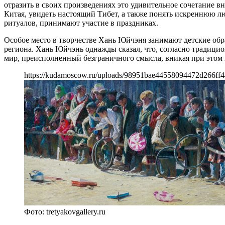
отразить в своих произведениях это удивительное сочетание вн
Китая, увидеть настоящий Тибет, а также понять искреннюю л
ритуалов, принимают участие в праздниках.
Особое место в творчестве Хань Юйчэня занимают детские обр
региона. Хань Юйчэнь однажды сказал, что, согласно традицио
мир, преисполненный безграничного смысла, вникая при этом
https://kudamoscow.ru/uploads/98951bae44558094472d266ff4
Фото: tretyakovgallery.ru