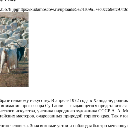
225b78.jpg
https://kudamoscow.ru/uploads/5e24109a17ec0cc69efc97f0
бразительному искусству. В апреле 1972 года в Ханьдане, родн
я внимание профессора Су Гаоли — выдающегося представителя
ического искусства, ученика народного художника СССР А. А. М
тайских мастеров, очарованных природой горного края. Так у юн
ию человека. Зная вековые устои и наблюдая быстро меняющуюс