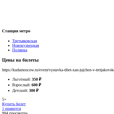
Станция метро
Третьяковская
Новокузнецкая
Полянка
Цены на билеты
https://kudamoscow.ru/event/vystavka-tibet-xan-jujchen-v-tretjakovsk
Льготный:
350
₽
Взрослый:
600
₽
Детский:
300
₽
5+
Купить билет
1 нравится
994
просмотра