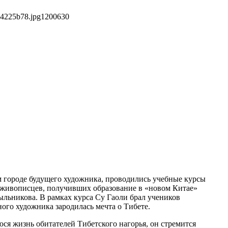
c4225b78.jpg
1200
630
ом городе будущего художника, проводились учебные курсы
 живописцев, получивших образование в «новом Китае»
ыльникова. В рамках курса Су Гаоли брал учеников
ого художника зародилась мечта о Тибете.
я жизнь обитателей Тибетского нагорья, он стремится