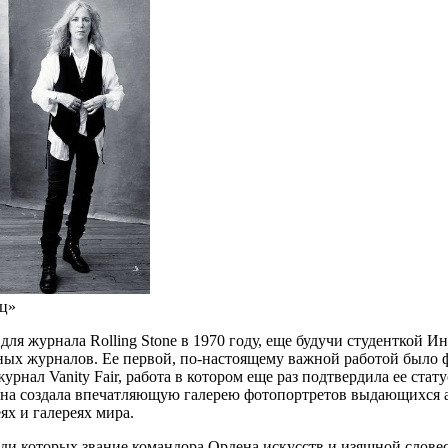
иц»
для журнала Rolling Stone в 1970 году, еще будучи студенткой И
ичных журналов. Ее первой, по-настоящему важной работой был
урнал Vanity Fair, работа в котором еще раз подтвердила ее ста
e, она создала впечатляющую галерею фотопортретов выдающихся 
х и галереях мира.
ди которых звание командора Ордена искусств и изящной словес