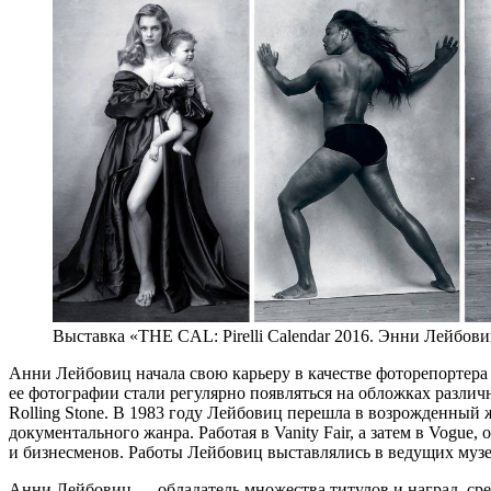
Выставка «THE CAL: Pirelli Calendar 2016. Энни Лейбов
Анни Лейбовиц начала свою карьеру в качестве фоторепортера 
ее фотографии стали регулярно появляться на обложках разл
Rolling Stone. В 1983 году Лейбовиц перешла в возрожденный ж
документального жанра. Работая в Vanity Fair, а затем в Vogu
и бизнесменов. Работы Лейбовиц выставлялись в ведущих музея
Анни Лейбовиц — обладатель множества титулов и наград, сре