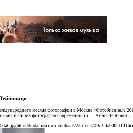
 Лейбовиц»
международного месяца фотографии в Москве «Фотобиеннале 2016»
м из величайших фотографов современности — Анни Лейбовиц.
07fa6.jpg
https://kudamoscow.ru/uploads/2261cda749c35fa900e1fff16c