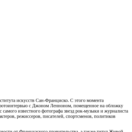
нститута искусств Сан-Франциско. С этого момента
о фотоинтервью с Джоном Ленноном, помещенное на обложку
тус самого известного фотографа звезд рок-музыки и журналиста
актеров, режиссеров, писателей, спортсменов, политиков
ности от Французского правительства, а также титул Живой