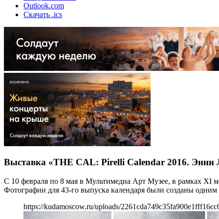
Outlook.com
Скачать .ics
Выставка «THE CAL: Pirelli Calendar 2016. Энни
С 10 февраля по 8 мая в Мультимедиа Арт Музее, в рамках XI 
Фотографии для 43-го выпуска календаря были созданы одни
https://kudamoscow.ru/uploads/2261cda749c35fa900e1fff16cc