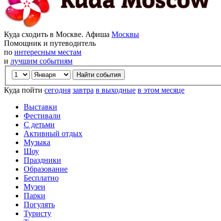
Куда сходить в Москве. Афиша
Москвы
Помощник и путеводитель
по
интересным местам
и
лучшим событиям
Куда пойти
сегодня
завтра
в выходные
в этом месяце
Выставки
Фестивали
С детьми
Активный отдых
Музыка
Шоу
Праздники
Образование
Бесплатно
Музеи
Парки
Погулять
Туристу