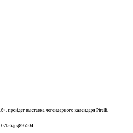
, пройдет выставка легендарного календаря Pirelli.
c07fa6.jpg
895
504