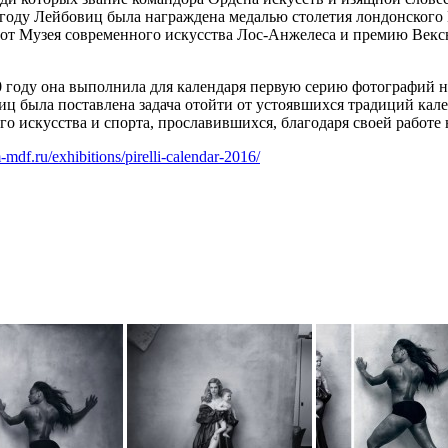
оду Лейбовиц была награждена медалью столетия лондонского К
от Музея современного искусства Лос-Анжелеса и премию Вексн
000 году она выполнила для календаря первую серию фотографий
ц была поставлена задача отойти от устоявшихся традиций кал
го искусства и спорта, прославившихся, благодаря своей работ
mdf.ru/exhibitions/pirelli-calendar-2016/