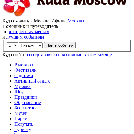
Куда сходить в Москве. Афиша
Москвы
Помощник и путеводитель
по
интересным местам
и
лучшим событиям
Куда пойти
сегодня
завтра
в выходные
в этом месяце
Выставки
Фестивали
С детьми
Активный отдых
Музыка
Шоу
Праздники
Образование
Бесплатно
Музеи
Парки
Погулять
Туристу