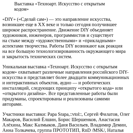
Выставка «Техноарт. Искусство с открытым
кодом»
«DIY» («Сделай сам») — это направление искусства,
возникшее еще в XX веке и только сегодня получившее
широкое распространение. Движение DIY объединяет
художников, инженеров, программистов и существует
на стыке между «художественными» и «прикладными»
аспектами творчества. Работы DIY возникают как реакция
на все большую технологизированность окружающего мира
и закрытость технических систем.
Уникальная выставка «Техноарт. Искусство с открытым
кодом» охватывает различные направления российского DIY-
искусства и представляет более двадцати коммуникационных
и интерактивных объектов, аудио — и роботических
инсталляций, следующих принципу «открытого кода» или
«открытого дизайна». Все представленные работы были
придуманы, спроектированы и реализованы самими
авторами.
Участники выставки: Papa Srapa,::vtol::, Сергей Филатов, Олег
Макаров, Василий Ёлшин, Борис Шершенков, Анастасия
Алёхина, Макс Калмыков, Даня Васильев, Владимир Демин,
Анна Толкачева, группа ПРОТОТИП, RnD /MSK/, Наталья