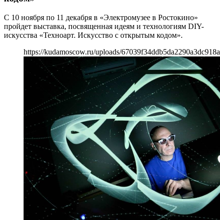
С 10 ноября по 11 декабря в «Электромузее в Ростокино»
пройдет выставка, посвященная идеям и технологиям DIY-
искусства «Техноарт. Искусство с открытым кодом».
https://kudamoscow.ru/uploads/67039f34ddb5da2290a3dc918