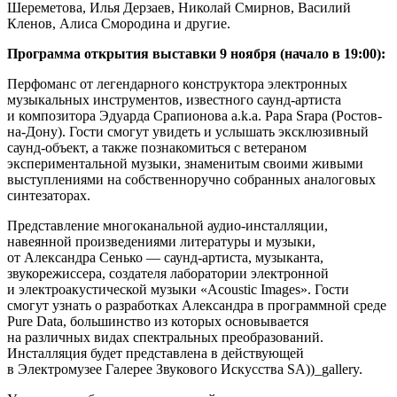
Шереметова, Илья Дерзаев, Николай Смирнов, Василий
Кленов, Алиса Смородина и другие.
Программа открытия выставки 9 ноября (начало в 19:00):
Перфоманс от легендарного конструктора электронных
музыкальных инструментов, известного саунд-артиста
и композитора Эдуарда Срапионова a.k.a. Papa Srapa (Ростов-
на-Дону). Гости смогут увидеть и услышать эксклюзивный
саунд-объект, а также познакомиться с ветераном
экспериментальной музыки, знаменитым своими живыми
выступлениями на собственноручно собранных аналоговых
синтезаторах.
Представление многоканальной аудио-инсталляции,
навеянной произведениями литературы и музыки,
от Александра Сенько — саунд-артиста, музыканта,
звукорежиссера, создателя лаборатории электронной
и электроакустической музыки «Acoustic Images». Гости
смогут узнать о разработках Александра в программной среде
Pure Data, большинство из которых основывается
на различных видах спектральных преобразований.
Инсталляция будет представлена в действующей
в Электромузее Галерее Звукового Искусства SA))_gallery.