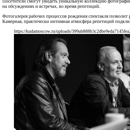
Посетители смогут увидеть уникальную коллекцию фотографий с
на обсуждениях и встречах, во время репетиций.
Фотогалерея рабочих процессов рождения спектакля позволит 
Камерная, практически интимная атмосфера репетиций подключ
https://kudamoscow.ru/uploads/399ab888b3c2dbe9eda7145fea