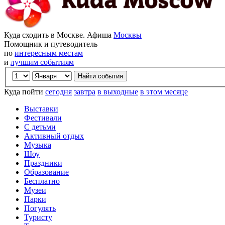
Куда сходить в Москве. Афиша
Москвы
Помощник и путеводитель
по
интересным местам
и
лучшим событиям
Куда пойти
сегодня
завтра
в выходные
в этом месяце
Выставки
Фестивали
С детьми
Активный отдых
Музыка
Шоу
Праздники
Образование
Бесплатно
Музеи
Парки
Погулять
Туристу