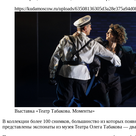
https://kudamoscow.ru/uploads/63508136305d3a28e375a94d0
Выставка «Театр Табакова. Моменты»
В коллекции более 100 снимков, большинство из которых появя
представлены экспонаты из музея Театра Олега Табакова — дв