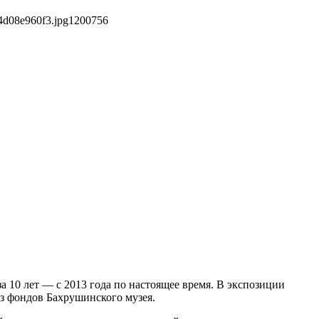
4d08e960f3.jpg
1200
756
а 10 лет — с 2013 года по настоящее время. В экспозиции
из фондов Бахрушинского музея.