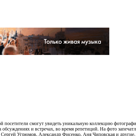
ой посетители смогут увидеть уникальную коллекцию фотографий
на обсуждениях и встречах, во время репетиций. На фото запеча
 Сергей Угрюмов, Александр Фисенко, Аня Чиповская и другие.