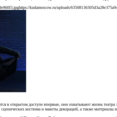
8e960f3.jpg
https://kudamoscow.ru/uploads/63508136305d3a28e375a9
тся в открытом доступе впервые, они охватывают жизнь театра з
а сценических костюма и макеты декораций, а также материалы 