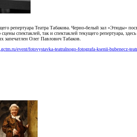
щего репертуара Театра Табакова. Черно-белый зал «Этюды» пос
сцены спектаклей, так и спектаклей текущего репертуара, здес
ых запечатлен Олег Павлович Табаков.
.gctm.ru/event/fotovystavka-teatralnogo-fotografa-ksenii-bubenecz-te