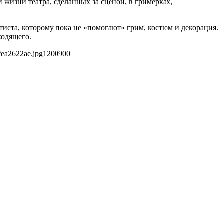
жизни театра, сделанных за сценой, в гримерках,
иста, которому пока не «помогают» грим, костюм и декорация.
ходящего.
fea2622ae.jpg
1200
900