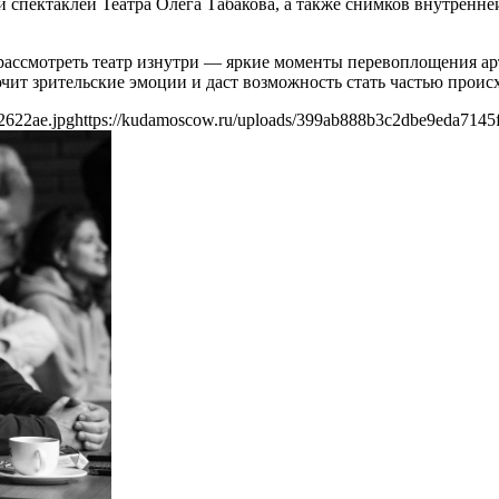
пектаклей Театра Олега Табакова, а также снимков внутренней 
рассмотреть театр изнутри — яркие моменты перевоплощения арт
ит зрительские эмоции и даст возможность стать частью проис
2622ae.jpg
https://kudamoscow.ru/uploads/399ab888b3c2dbe9eda7145