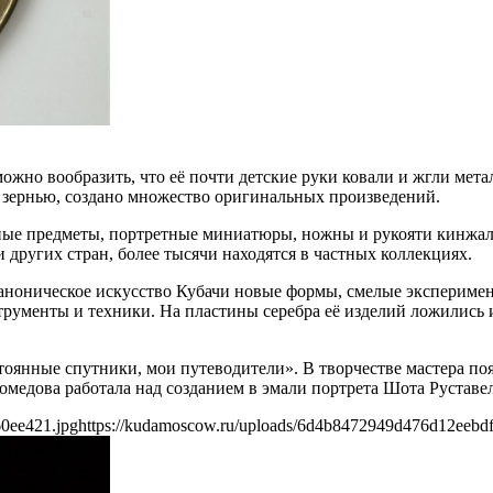
можно вообразить, что её почти детские руки ковали и жгли мет
, зернью, создано множество оригинальных произведений.
вные предметы, портретные миниатюры, ножны и рукояти кинжал
 других стран, более тысячи находятся в частных коллекциях.
аноническое искусство Кубачи новые формы, смелые эксперимен
трументы и техники. На пластины серебра её изделий ложились 
оянные спутники, мои путеводители». В творчестве мастера поя
медова работала над созданием в эмали портрета Шота Руставе
0ee421.jpg
https://kudamoscow.ru/uploads/6d4b8472949d476d12eebd