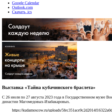
Google Calendar
Outlook.com
Скачать .ics
Выставка «Тайна кубачинского браслета»
С 26 июля по 27 августа 2023 года в Государственном музее Во
династии Магомедовых-Изабакаровых.
https://kudamoscow.ru/uploads/5fec351ace9c2d2014f16322a0