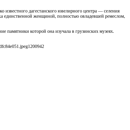
ько известного дагестанского ювелирного центра — селения
ока единственной женщиной, полностью овладевшей ремеслом,
ние памятники которой она изучала в грузинских музеях.
dfc84e051.jpeg
1200
942