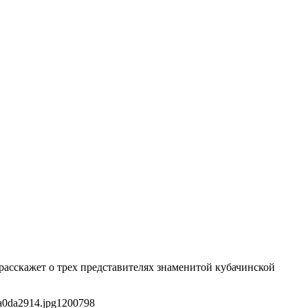
 расскажет о трех представителях знаменитой кубачинской
a0da2914.jpg
1200
798