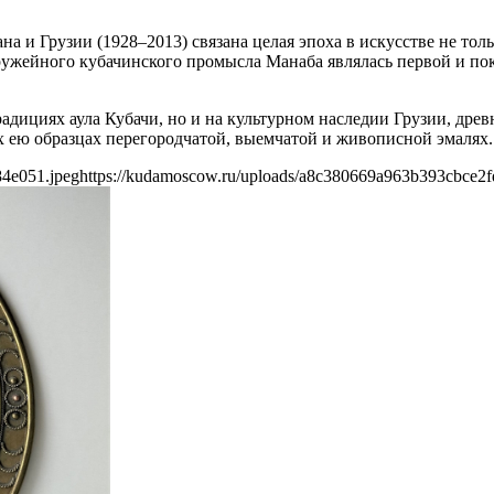
 и Грузии (1928–2013) связана целая эпоха в искусстве не тол
оружейного кубачинского промысла Манаба являлась первой и п
дициях аула Кубачи, но и на культурном наследии Грузии, древ
х ею образцах перегородчатой, выемчатой и живописной эмалях.
84e051.jpeg
https://kudamoscow.ru/uploads/a8c380669a963b393cbce2f