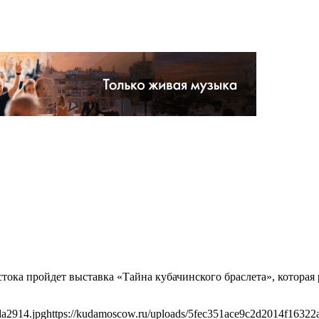
стока пройдет выставка «Тайна кубачинского браслета», которая
da2914.jpg
https://kudamoscow.ru/uploads/5fec351ace9c2d2014f16322