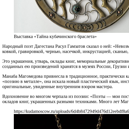
Выставка «Тайна кубачинского браслета»
Народный поэт Дагестана Расул Гамзатов сказал о ней: «Невоз
ковкой, гравировкой, чернью, насечкой, инкрустацией, сканью
Это украшения, утварь, оклады книг, мемориальные декорати
созданных ею произведений хранятся в музеях России, Грузии и
Манаба Магомедова привнесла в традиционное, практически к
«поэзию в металле», она искала новый пластический язык, инс
оригинальные, увиденные внутренним взором мастера.
Вдохновение во многом черпала из поэзии: «Поэты — мои пост
окладов книг, украшенных разными техниками. Много лет Маго
https://kudamoscow.ru/uploads/6d4b8472949d476d12eebdf8a6