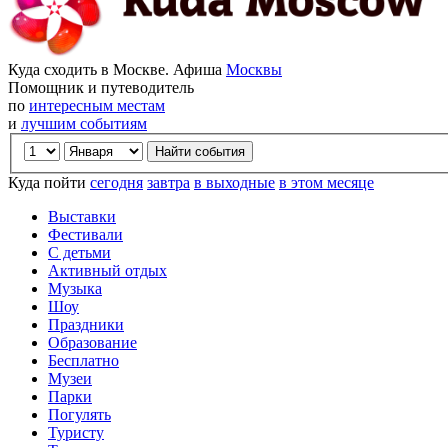
Куда сходить в Москве. Афиша
Москвы
Помощник и путеводитель
по
интересным местам
и
лучшим событиям
Куда пойти
сегодня
завтра
в выходные
в этом месяце
Выставки
Фестивали
С детьми
Активный отдых
Музыка
Шоу
Праздники
Образование
Бесплатно
Музеи
Парки
Погулять
Туристу