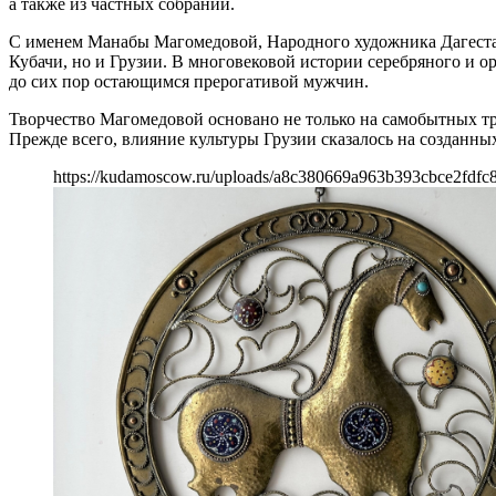
а также из частных собраний.
С именем Манабы Магомедовой, Народного художника Дагестана
Кубачи, но и Грузии. В многовековой истории серебряного и 
до сих пор остающимся прерогативой мужчин.
Творчество Магомедовой основано не только на самобытных тра
Прежде всего, влияние культуры Грузии сказалось на созданны
https://kudamoscow.ru/uploads/a8c380669a963b393cbce2fdfc