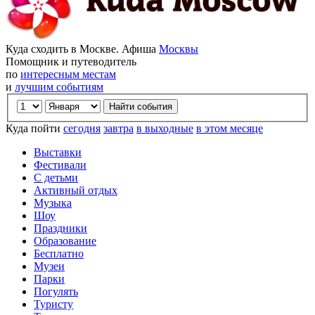
Куда сходить в Москве. Афиша
Москвы
Помощник и путеводитель
по
интересным местам
и
лучшим событиям
Куда пойти
сегодня
завтра
в выходные
в этом месяце
Выставки
Фестивали
С детьми
Активный отдых
Музыка
Шоу
Праздники
Образование
Бесплатно
Музеи
Парки
Погулять
Туристу