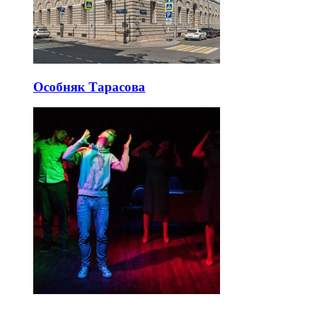
Особняк Тарасова