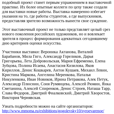
подобный проект станет первым упражнением в выставочной
практике. Их более опытные коллеги по цеху также создали
для выставки новые работы. Выставка намеренно избегает
указания на то, где работы студентов, а где выпускников,
предоставляя зрителю возможность вынести свое суждение.
Этот выставочный проект не только представляет целый срез
нового поколения российских художников, но и вовлекает
зрителя в процесс формирования адекватных сегодняшнему
дню критериев оценки искусства.
Участники выставки: Вероника Актанова, Виталий
Барабанов, Мила Гиго, Александр Гореликов, Дарья
Григорьева, Лета Добровольская, Мария Ефременко, Елена
Зубцова, Полина Исаева, Анастасия Кизилова, Яков
Кириллов, Денис Кошкарев, Антон Кушаев, Михаил Левин,
Кристина Маркова, Ангелина Меренкова, Наталья
Никуленкова, Иван Новиков, Ирина Петракова, Алек Петук,
Александр Плюснин, Соня Румянцева, Алексей Рюмин, Янка
Сметанина, Алексей Спиренков, Денис Строев, Наташа Тарр,
Слава Федоров, Дмитрий Фиалковский, Дмитрий Хворостов,
Виктория Чернявская.
Узнать подробности можно на сайте организаторов:
http://www.mmoma.ru/exhibitions/gogolevsky10/syroevarenoe/