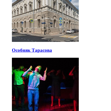
Особняк Тарасова