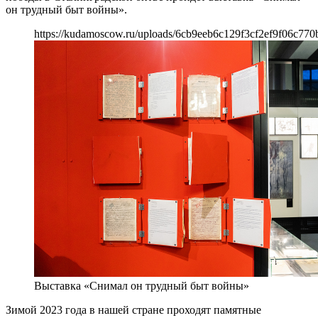
он трудный быт войны».
https://kudamoscow.ru/uploads/6cb9eeb6c129f3cf2ef9f06c770
Выставка «Снимал он трудный быт войны»
Зимой 2023 года в нашей стране проходят памятные