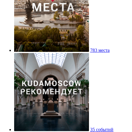
783 места
35 событий