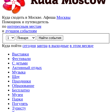
Куда сходить в Москве. Афиша
Москвы
Помощник и путеводитель
по
интересным местам
и
лучшим событиям
Куда пойти
сегодня
завтра
в выходные
в этом месяце
Выставки
Фестивали
С детьми
Активный отдых
Музыка
Шоу
Праздники
Образование
Бесплатно
Музеи
Парки
Погулять
Туристу