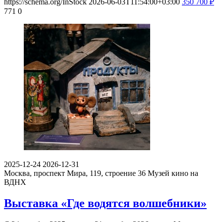
https://schema.org/InStock
2026-06-03T11:54:00+03:00
350
700
₽
771
0
2025-12-24
2026-12-31
Москва, проспект Мира, 119, строение 36
Музей кино на
ВДНХ
Выставка «Где водятся волшебники»