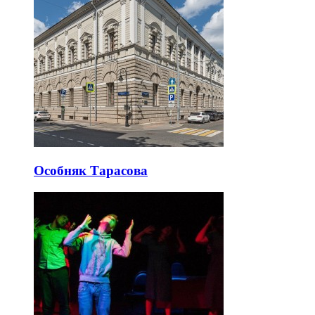
Особняк Тарасова