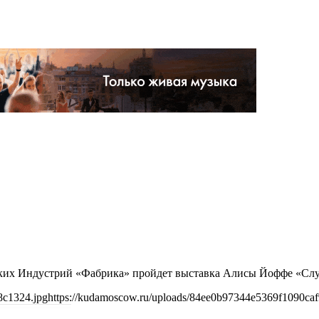
ческих Индустрий «Фабрика» пройдет выставка Алисы Йоффе «Сл
8c1324.jpg
https://kudamoscow.ru/uploads/84ee0b97344e5369f1090ca