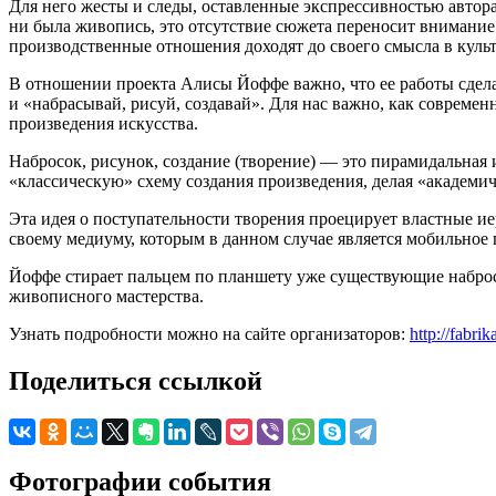
Для него жесты и следы, оставленные экспрессивностью автор
ни была живопись, это отсутствие сюжета переносит внимание
производственные отношения доходят до своего смысла в культ
В отношении проекта Алисы Йоффе важно, что ее работы сдела
и «набрасывай, рисуй, создавай». Для нас важно, как соврем
произведения искусства.
Набросок, рисунок, создание (творение) — это пирамидальная
«классическую» схему создания произведения, делая «академ
Эта идея о поступательности творения проецирует властные и
своему медиуму, которым в данном случае является мобильное
Йоффе стирает пальцем по планшету уже существующие наброс
живописного мастерства.
Узнать подробности можно на сайте организаторов:
http://fabrik
Поделиться ссылкой
Фотографии события