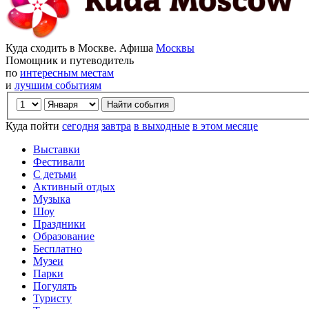
Куда сходить в Москве. Афиша
Москвы
Помощник и путеводитель
по
интересным местам
и
лучшим событиям
Куда пойти
сегодня
завтра
в выходные
в этом месяце
Выставки
Фестивали
С детьми
Активный отдых
Музыка
Шоу
Праздники
Образование
Бесплатно
Музеи
Парки
Погулять
Туристу