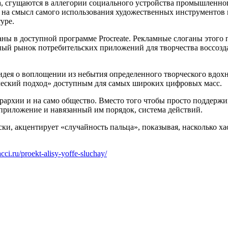
а, сгущаются в аллегории социального устройства промышленно
 на смысл самого использования художественных инструментов и
уре.
ны в доступной программе Procreate. Рекламные слоганы этого
енный рынок потребительских приложений для творчества воссо
 идея о воплощении из небытия определенного творческого вдох
ический подход» доступным для самых широких цифровых масс.
ерархии и на само общество. Вместо того чтобы просто поддерж
 приложение и навязанный им порядок, система действий.
ки, акцентирует «случайность пальца», показывая, насколько х
acci.ru/proekt-alisy-yoffe-sluchay/