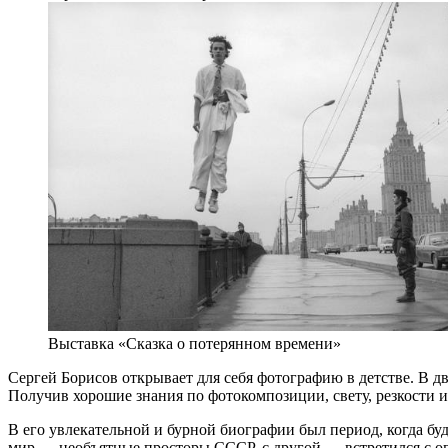
Выставка «Сказка о потерянном времени»
Сергей Борисов открывает для себя фотографию в детстве. В д
Получив хорошие знания по фотокомпозиции, свету, резкости и
В его увлекательной и бурной биографии был период, когда бу
мир — необъятные просторы СССР, с другой — встретился с о