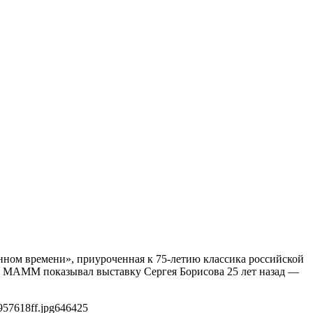
янном времени», приуроченная к 75-летию классика российской
ые МАММ показывал выставку Сергея Борисова 25 лет назад —
957618ff.jpg
646
425