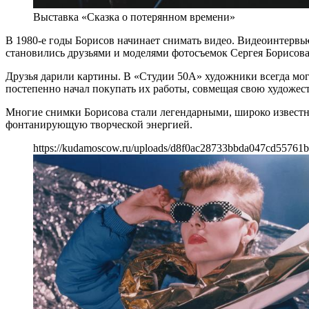
Выставка «Сказка о потерянном времени»
В 1980-е годы Борисов начинает снимать видео. Видеоинтерв
становились друзьями и моделями фотосъемок Сергея Борисов
Друзья дарили картины. В «Студии 50А» художники всегда могл
постепенно начал покупать их работы, совмещая свою художес
Многие снимки Борисова стали легендарными, широко известны
фонтанирующую творческой энергией.
https://kudamoscow.ru/uploads/d8f0ac28733bbda047cd55761b