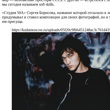
мы сегодня называем soft skills.
«Студия 50А» Сергея Борисова, название которой отсылало к л
придумывал и ставил композиции для своих фотографий, но в т
им присуща.
https://kudamoscow.ru/uploads/05f20c9fb6451248ac3c761d43