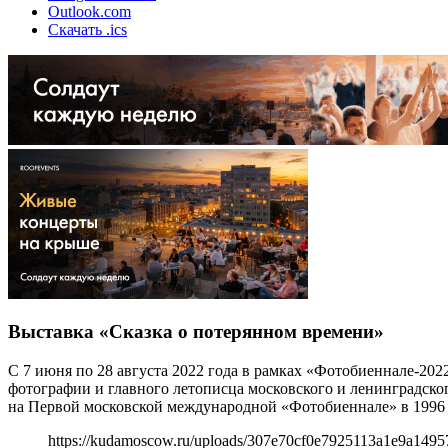
Outlook.com
Скачать .ics
Выставка «Сказка о потерянном времени»
С 7 июня по 28 августа 2022 года в рамках «Фотобиеннале-20
фотографии и главного летописца московского и ленинградско
на Первой московской международной «Фотобиеннале» в 1996 
https://kudamoscow.ru/uploads/307e70cf0e7925113a1e9a14957