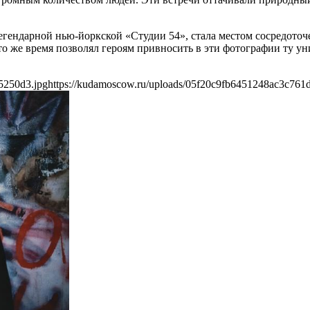
егендарной нью-йоркской «Студии 54», стала местом сосредоточ
о же время позволял героям привносить в эти фотографии ту ун
5250d3.jpg
https://kudamoscow.ru/uploads/05f20c9fb6451248ac3c761