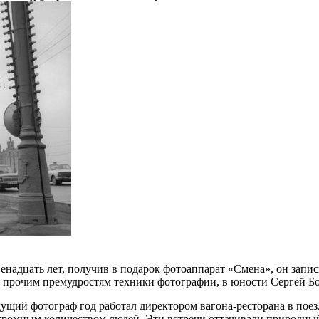
венадцать лет, получив в подарок фотоаппарат «Смена», он зап
 прочим премудростям техники фотографии, в юности Сергей Бор
дущий фотограф год работал директором вагона-ресторана в пое
громным количеством людей. Эти встречи оттачивали природный