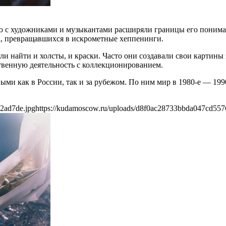
ью с художниками и музыкантами расширяли границы его понима
а, превращавшихся в искрометные хеппенинги.
и найти и холсты, и краски. Часто они создавали свои картины
твенную деятельность с коллекционированием.
ми как в России, так и за рубежом. По ним мир в 1980-е — 199
2ad7de.jpg
https://kudamoscow.ru/uploads/d8f0ac28733bbda047cd557