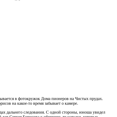
исывается в фотокружок Дома пионеров на Чистых прудах.
исов на какое-то время забывает о камере.
здах дальнего следования. С одной стороны, юноша увидел
 дар Сергея Борисова к общению, те навыки, которые