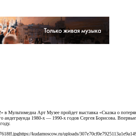
22» в Мультимедиа Арт Музее пройдет выставка «Сказка о потер
го андеграунда 1980-х — 1990-х годов Сергея Борисова. Вперв
году.
618ff.jpg
https://kudamoscow.ru/uploads/307e70cf0e7925113a1e9a14