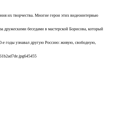
ния их творчества. Многие герои этих видеоинтервью
 за дружескими беседами в мастерской Борисова, который
0-е годы узнавал другую Россию: живую, свободную,
61b2ad7de.jpg
645
455