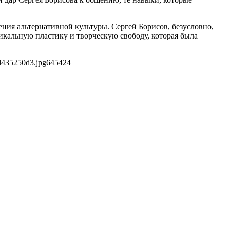
ения альтернативной культуры. Сергей Борисов, безусловно,
икальную пластику и творческую свободу, которая была
d435250d3.jpg
645
424