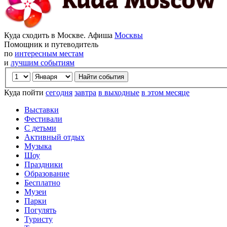
Куда сходить в Москве. Афиша
Москвы
Помощник и путеводитель
по
интересным местам
и
лучшим событиям
Куда пойти
сегодня
завтра
в выходные
в этом месяце
Выставки
Фестивали
С детьми
Активный отдых
Музыка
Шоу
Праздники
Образование
Бесплатно
Музеи
Парки
Погулять
Туристу