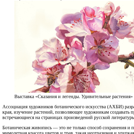
Выставка «Сказания и легенды. Удивительные растения»
Ассоциация художников ботанического искусства (АХБИ) разра
края, изучение растений, позволяющее художникам создавать п
встречающиеся на страницах произведений русской литератур
Ботаническая живопись — это не только способ сохранения и п
мимолетная красота цветов и трав, такая неотразимая и хрупк