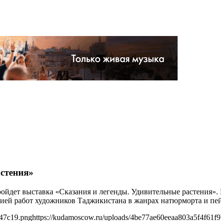
стения»
 пройдет выставка «Сказания и легенды. Удивительные растения»
ей работ художников Таджикистана в жанрах натюрморта и пейза
d47c19.png
https://kudamoscow.ru/uploads/4be77ae60eeaa803a5f4f61f