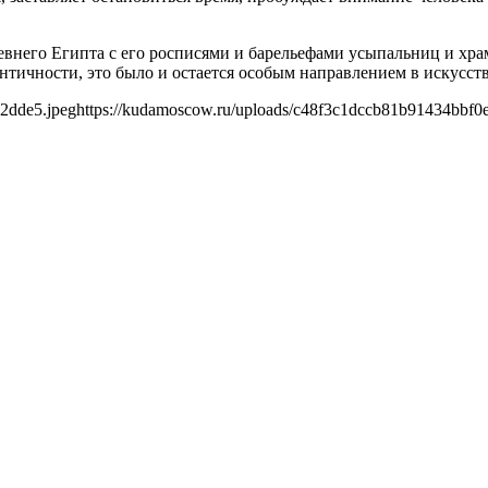
внего Египта с его росписями и барельефами усыпальниц и храм
ичности, это было и остается особым направлением в искусств
2dde5.jpeg
https://kudamoscow.ru/uploads/c48f3c1dccb81b91434bbf0