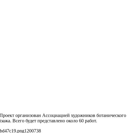
. Проект организован Ассоциацией художников ботанического
жа. Всего будет представлено около 60 работ.
9bd47c19.png
1200
738