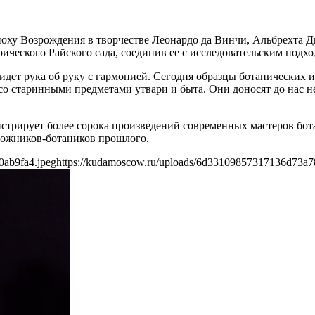
поху Возрождения в творчестве Леонардо да Винчи, Альбрехта Д
ческого Райского сада, соединив ее с исследовательским подхо
 идет рука об руку с гармонией. Сегодня образцы ботанических
о старинными предметами утвари и быта. Они доносят до нас н
нстрирует более сорока произведений современных мастеров бо
ожников-ботаников прошлого.
0ab9fa4.jpeg
https://kudamoscow.ru/uploads/6d33109857317136d73a7