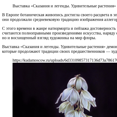
Выставка «Сказания и легенды. Удивительные растения»
В Европе ботаническая живопись достигла своего расцвета в э
они продолжали средневековую традицию изображения аллегори
С этого времени в жанре натюрморта и пейзажа достоверность
считаются полноправными произведениями искусства, наряду с
но и восхищенный взгляд художника на мир флоры.
Выставка «Сказания и легенды. Удивительные растения» демо
которые продолжают традиции своих предшественников — худ
https://kudamoscow.ru/uploads/6d33109857317136d73a78617