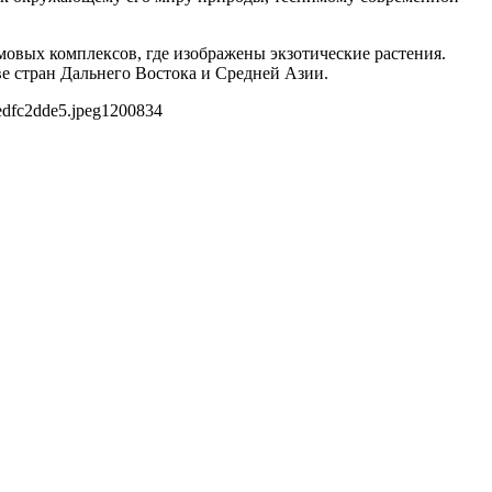
овых комплексов, где изображены экзотические растения.
е стран Дальнего Востока и Средней Азии.
edfc2dde5.jpeg
1200
834