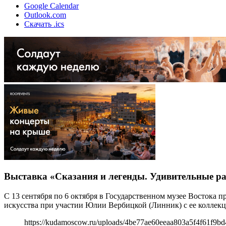
Google Calendar
Outlook.com
Скачать .ics
Выставка «Сказания и легенды. Удивительные ра
С 13 сентября по 6 октября в Государственном музее Востока
искусства при участии Юлии Вербицкой (Линник) с ее коллекци
https://kudamoscow.ru/uploads/4be77ae60eeaa803a5f4f61f9b