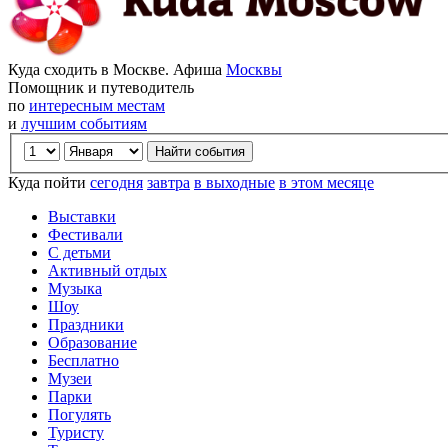
Куда сходить в Москве. Афиша
Москвы
Помощник и путеводитель
по
интересным местам
и
лучшим событиям
Куда пойти
сегодня
завтра
в выходные
в этом месяце
Выставки
Фестивали
С детьми
Активный отдых
Музыка
Шоу
Праздники
Образование
Бесплатно
Музеи
Парки
Погулять
Туристу