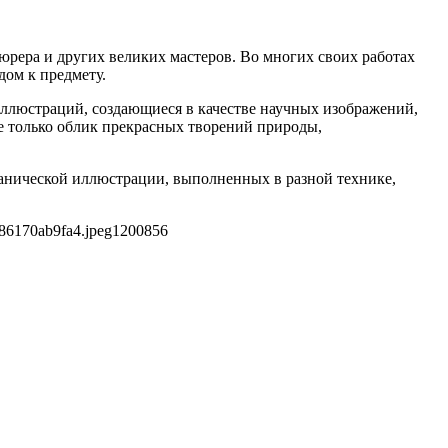
юрера и других великих мастеров. Во многих своих работах
дом к предмету.
 иллюстраций, создающиеся в качестве научных изображений,
е только облик прекрасных творений природы,
танической иллюстрации, выполненных в разной технике,
86170ab9fa4.jpeg
1200
856