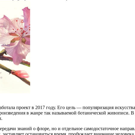
ботала проект в 2017 году. Его цель — популяризация искусст
роизведения в жанре так называемой ботанической живописи. В 
ы.
ередачи знаний о флоре, но и отдельное самодостаточное напра
ая, заставляет остановиться время, пробуждает внимание челов