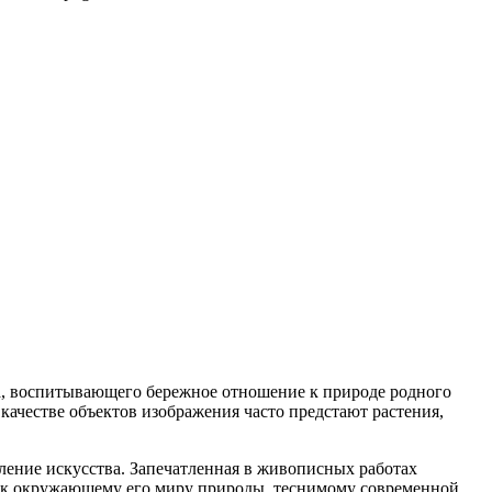
ва, воспитывающего бережное отношение к природе родного
качестве объектов изображения часто предстают растения,
вление искусства. Запечатленная в живописных работах
ека к окружающему его миру природы, теснимому современной