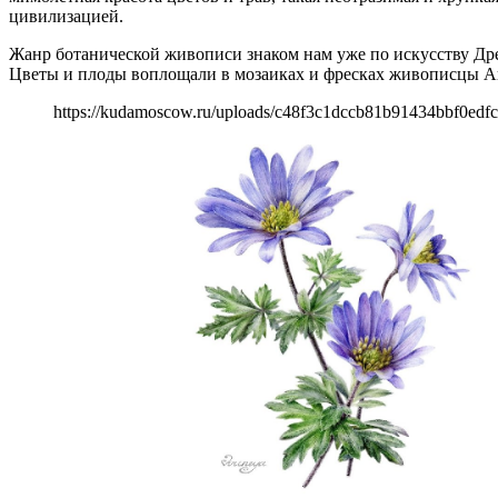
цивилизацией.
Жанр ботанической живописи знаком нам уже по искусству Дре
Цветы и плоды воплощали в мозаиках и фресках живописцы Ант
https://kudamoscow.ru/uploads/c48f3c1dccb81b91434bbf0edfc