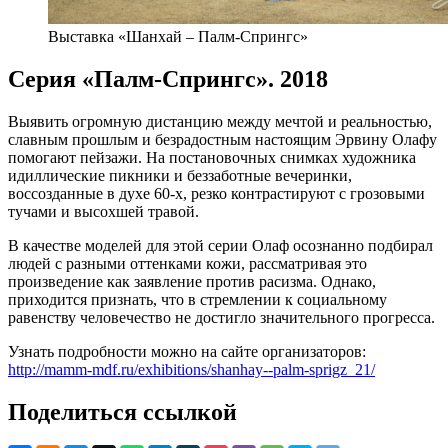
Выставка «Шанхай – Палм-Спрингс»
Серия «Палм-Спрингс». 2018
Выявить огромную дистанцию между мечтой и реальностью,
славным прошлым и безрадостным настоящим Эрвину Олафу
помогают пейзажи. На постановочных снимках художника
идиллические пикники и беззаботные вечеринки,
воссозданные в духе 60-х, резко контрастируют с грозовыми
тучами и высохшей травой.
В качестве моделей для этой серии Олаф осознанно подбирал
людей с разными оттенками кожи, рассматривая это
произведение как заявление против расизма. Однако,
приходится признать, что в стремлении к социальному
равенству человечество не достигло значительного прогресса.
Узнать подробности можно на сайте организаторов:
http://mamm-mdf.ru/exhibitions/shanhay--palm-sprigz_21/
Поделиться ссылкой