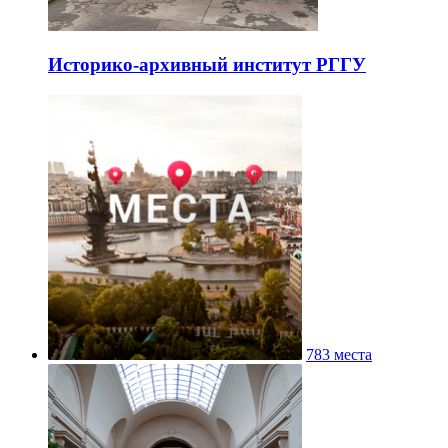
Историко-архивный институт РГГУ
783 места