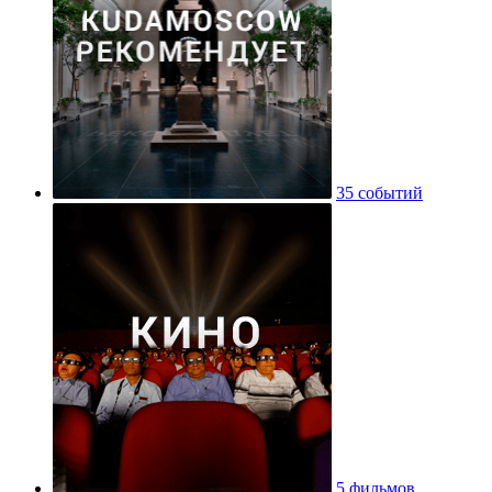
35 событий
5 фильмов