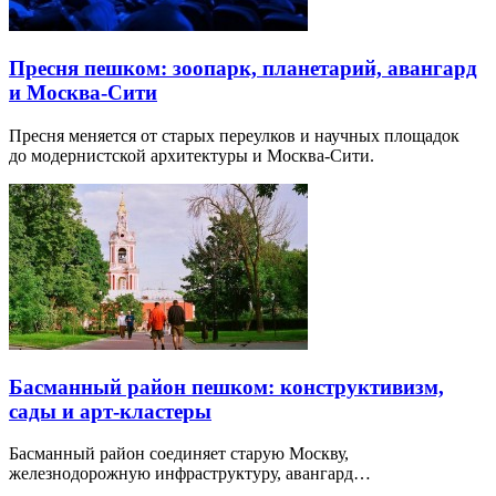
Пресня пешком: зоопарк, планетарий, авангард
и Москва-Сити
Пресня меняется от старых переулков и научных площадок
до модернистской архитектуры и Москва-Сити.
Басманный район пешком: конструктивизм,
сады и арт-кластеры
Басманный район соединяет старую Москву,
железнодорожную инфраструктуру, авангард…