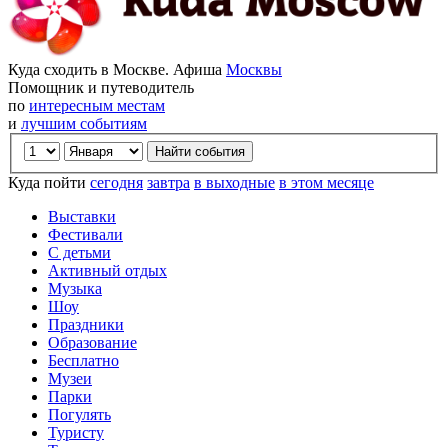
Куда сходить в Москве. Афиша
Москвы
Помощник и путеводитель
по
интересным местам
и
лучшим событиям
Куда пойти
сегодня
завтра
в выходные
в этом месяце
Выставки
Фестивали
С детьми
Активный отдых
Музыка
Шоу
Праздники
Образование
Бесплатно
Музеи
Парки
Погулять
Туристу