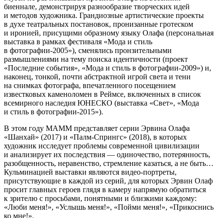
биеннале, демонстрируя разнообразие творческих идей
и методов художника. Грандиозные артистические проекты
в духе театральных постановок, пронизанные гротеском
и иронией, присущими образному языку Олафа (персональная
выставка в рамках фестиваля «Мода и стиль
в фотографии-2005»), сменялись пронзительными
размышлениями на тему поиска идентичности (проект
«Последние события», «Мода и стиль в фотографии-2009») и,
наконец, тонкой, почти абстрактной игрой света и тени
на снимках фотографа, впечатленного посещением
известковых каменоломен в Реймсе, включенных в список
всемирного наследия ЮНЕСКО (выставка «Свет», «Мода
и стиль в фотографии-2015»).
В этом году МАММ представляет серии Эрвина Олафа
«Шанхай» (2017) и «Палм-Спрингс» (2018), в которых
художник исследует проблемы современной цивилизации
и анализирует их последствия — одиночество, потерянность,
разобщенность, неравенство, стремление казаться, а не быть…
Кульминацией выставки являются видео-портреты,
присутствующие в каждой из серий, для которых Эрвин Олаф
просит главных героев глядя в камеру напрямую обратиться
к зрителю с просьбами, понятными и близкими каждому:
«Люби меня!», «Услышь меня!», «Пойми меня!», «Прикоснись
ко мне!».