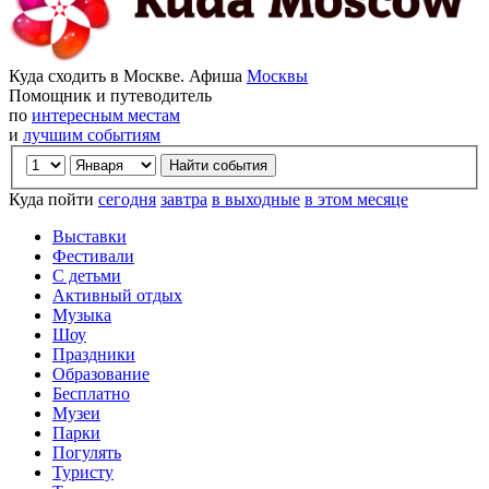
Куда сходить в Москве. Афиша
Москвы
Помощник и путеводитель
по
интересным местам
и
лучшим событиям
Куда пойти
сегодня
завтра
в выходные
в этом месяце
Выставки
Фестивали
С детьми
Активный отдых
Музыка
Шоу
Праздники
Образование
Бесплатно
Музеи
Парки
Погулять
Туристу