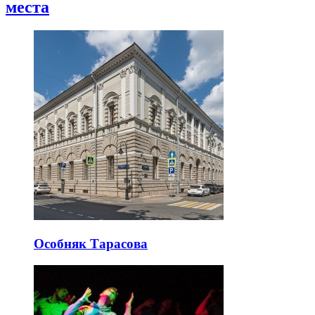
места
Особняк Тарасова