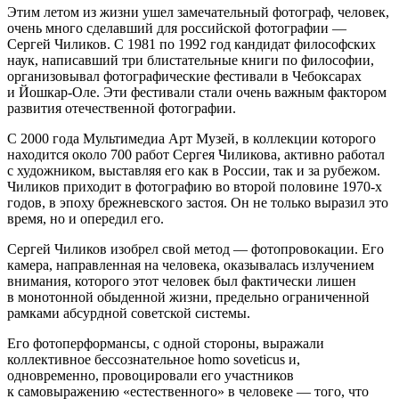
Этим летом из жизни ушел замечательный фотограф, человек,
очень много сделавший для российской фотографии —
Сергей Чиликов. С 1981 по 1992 год кандидат философских
наук, написавший три блистательные книги по философии,
организовывал фотографические фестивали в Чебоксарах
и Йошкар-Оле. Эти фестивали стали очень важным фактором
развития отечественной фотографии.
С 2000 года Мультимедиа Арт Музей, в коллекции которого
находится около 700 работ Сергея Чиликова, активно работал
с художником, выставляя его как в России, так и за рубежом.
Чиликов приходит в фотографию во второй половине 1970-х
годов, в эпоху брежневского застоя. Он не только выразил это
время, но и опередил его.
Сергей Чиликов изобрел свой метод — фотопровокации. Его
камера, направленная на человека, оказывалась излучением
внимания, которого этот человек был фактически лишен
в монотонной обыденной жизни, предельно ограниченной
рамками абсурдной советской системы.
Его фотоперформансы, с одной стороны, выражали
коллективное бессознательное homo soveticus и,
одновременно, провоцировали его участников
к самовыражению «естественного» в человеке — того, что