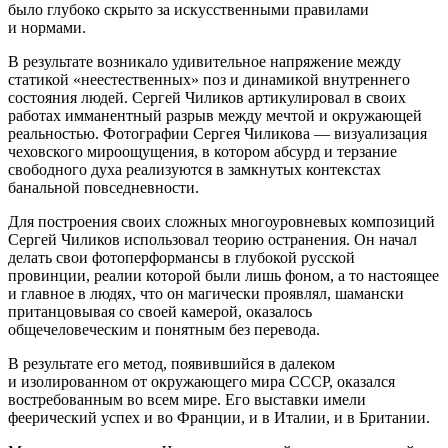
было глубоко скрыто за искусственными правилами
и нормами.
В результате возникало удивительное напряжение между
статикой «неестественных» поз и динамикой внутреннего
состояния людей. Сергей Чиликов артикулировал в своих
работах имманентный разрыв между мечтой и окружающей
реальностью. Фотографии Сергея Чиликова — визуализация
чеховского мироощущения, в котором абсурд и терзание
свободного духа реализуются в замкнутых контекстах
банальной повседневности.
Для построения своих сложных многоуровневых композиций
Сергей Чиликов использовал теорию остранения. Он начал
делать свои фотоперформансы в глубокой русской
провинции, реалии которой были лишь фоном, а то настоящее
и главное в людях, что он магически проявлял, шамански
пританцовывая со своей камерой, оказалось
общечеловеческим и понятным без перевода.
В результате его метод, появившийся в далеком
и изолированном от окружающего мира СССР, оказался
востребованным во всем мире. Его выставки имели
феерический успех и во Франции, и в Италии, и в Британии.