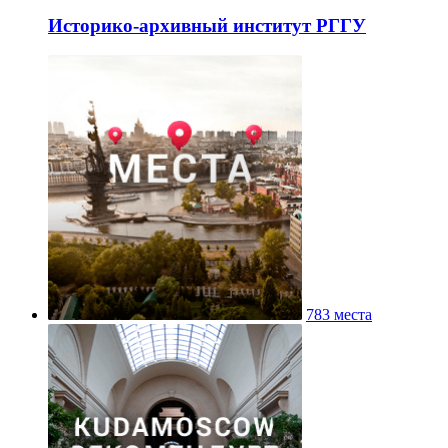
Историко-архивный институт РГГУ
783 места