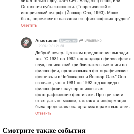
читал только одну: «АРТСЕГ. Владелец вещи, или 
Онтология субъективности. (Теоретический и 
исторический очерк)» (Йошкар-Ола, 1993). Может 
быть, перечислите названия его философских трудов?
Ответить
Анастасия
Владимир
Модератор
2020.10.21 21:55
Добрый вечер. Целиком предложение выглядит 
так: "С 1981 по 1992 год кандидат философских 
наук, написавший три блистательные книги по 
философии, организовывал фотографические 
фестивали в Чебоксарах и Йошкар-Оле." Оно 
означает, что с 1981 по 1992 год кандидат 
философских наук организовывал 
фотографические фестивали. Про три книги 
ответ дать не можем, так как эта информация 
была предоставлена организаторами выставки.
Ответить
Смотрите также события