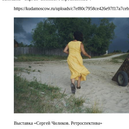
https://kudamoscow.ru/uploads/c7ef80c7958ce426e97f17a7ceb
Выставка «Сергей Чиликов. Ретроспектива»