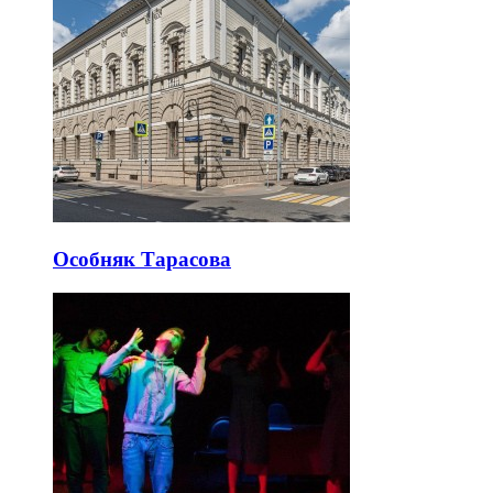
Особняк Тарасова