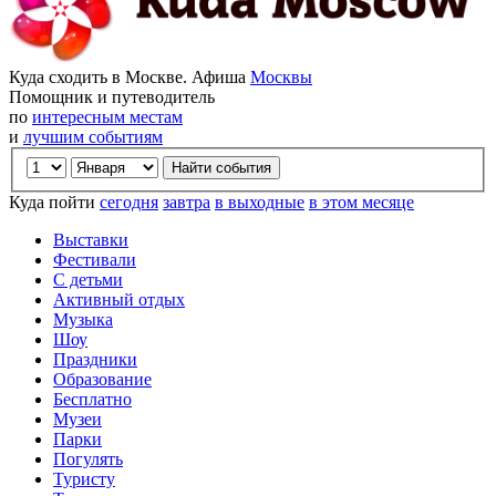
Куда сходить в Москве. Афиша
Москвы
Помощник и путеводитель
по
интересным местам
и
лучшим событиям
Куда пойти
сегодня
завтра
в выходные
в этом месяце
Выставки
Фестивали
С детьми
Активный отдых
Музыка
Шоу
Праздники
Образование
Бесплатно
Музеи
Парки
Погулять
Туристу