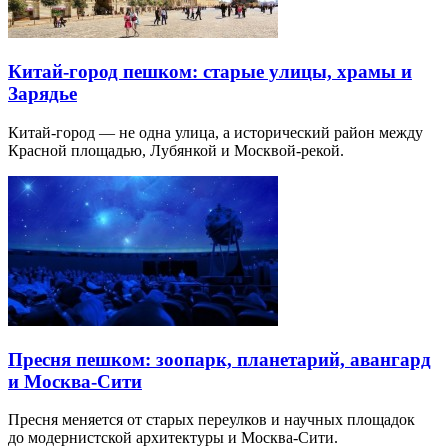
Китай-город пешком: старые улицы, храмы и
Зарядье
Китай-город — не одна улица, а исторический район между
Красной площадью, Лубянкой и Москвой-рекой.
Пресня пешком: зоопарк, планетарий, авангард
и Москва-Сити
Пресня меняется от старых переулков и научных площадок
до модернистской архитектуры и Москва-Сити.