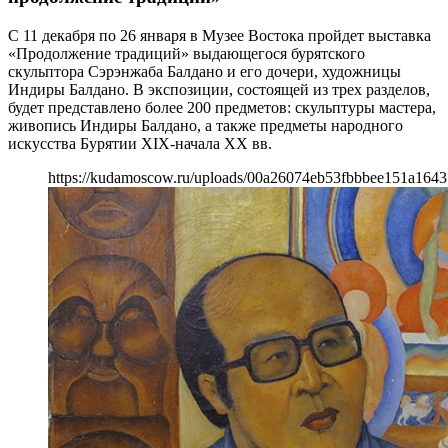
С 11 декабря по 26 января в Музее Востока пройдет выставка
«Продолжение традиций» выдающегося бурятского
скульптора Сэрэнжаба Балдано и его дочери, художницы
Индиры Балдано. В экспозиции, состоящей из трех разделов,
будет представлено более 200 предметов: скульптуры мастера,
живопись Индиры Балдано, а также предметы народного
искусства Бурятии XIX-начала XX вв.
https://kudamoscow.ru/uploads/00a26074eb53fbbbee151a1643