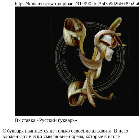
https://kudamoscow.ru/uploads/91c9902bf7943a9d26b639a2fa
Выставка «Русский букварь»
С букваря начинается не только освоение алфавита. В него
вложены этически-смысловые нормы, которые в итоге