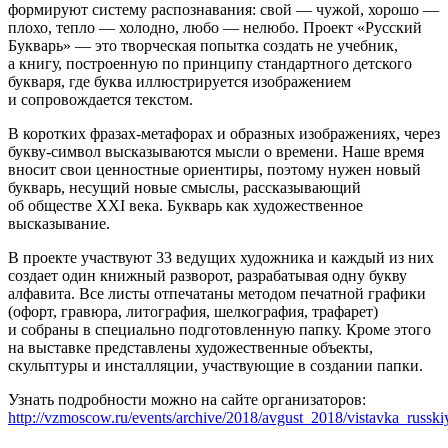
формируют систему распознавания: свой — чужой, хорошо —
плохо, тепло — холодно, любо — нелюбо. Проект «Русский
Букварь» — это творческая попытка создать не учебник,
а книгу, построенную по принципу стандартного детского
букваря, где буква иллюстрируется изображением
и сопровождается текстом.
В коротких фразах-метафорах и образных изображениях, через
букву-символ высказываются мысли о времени. Наше время
вносит свои ценностные ориентиры, поэтому нужен новый
букварь, несущий новые смыслы, рассказывающий
об обществе ХХI века. Букварь как художественное
высказывание.
В проекте участвуют 33 ведущих художника и каждый из них
создает один книжный разворот, разрабатывая одну букву
алфавита. Все листы отпечатаны методом печатной графики
(офорт, гравюра, литография, шелкография, трафарет)
и собраны в специально подготовленную папку. Кроме этого
на выставке представлены художественные объекты,
скульптуры и инсталляции, участвующие в создании папки.
Узнать подробности можно на сайте организаторов:
http://vzmoscow.ru/events/archive/2018/avgust_2018/vistavka_russk