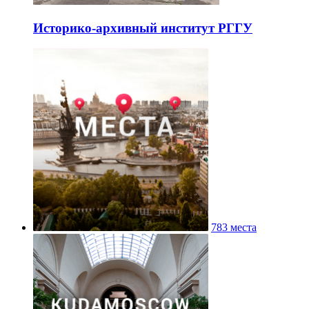
Историко-архивный институт РГГУ
783 места