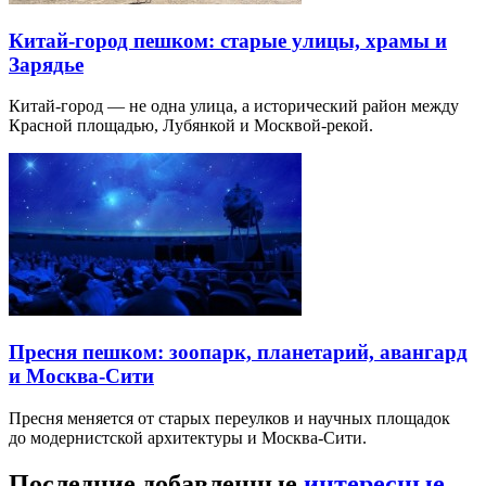
Китай-город пешком: старые улицы, храмы и
Зарядье
Китай-город — не одна улица, а исторический район между
Красной площадью, Лубянкой и Москвой-рекой.
Пресня пешком: зоопарк, планетарий, авангард
и Москва-Сити
Пресня меняется от старых переулков и научных площадок
до модернистской архитектуры и Москва-Сити.
Последние добавленные
интересные