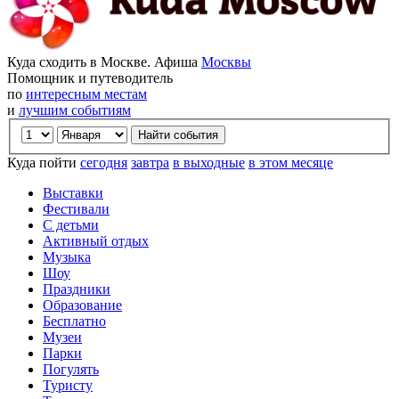
Куда сходить в Москве. Афиша
Москвы
Помощник и путеводитель
по
интересным местам
и
лучшим событиям
Куда пойти
сегодня
завтра
в выходные
в этом месяце
Выставки
Фестивали
С детьми
Активный отдых
Музыка
Шоу
Праздники
Образование
Бесплатно
Музеи
Парки
Погулять
Туристу