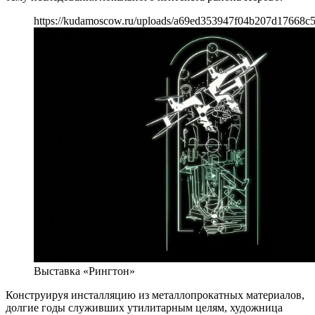
https://kudamoscow.ru/uploads/a69ed353947f04b207d17668c
Выставка «Рингтон»
Конструируя инсталляцию из металлопрокатных материалов,
долгие годы служивших утилитарным целям, художница