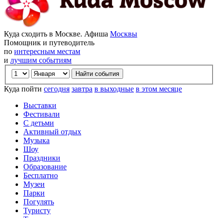
Куда сходить в Москве. Афиша
Москвы
Помощник и путеводитель
по
интересным местам
и
лучшим событиям
Куда пойти
сегодня
завтра
в выходные
в этом месяце
Выставки
Фестивали
С детьми
Активный отдых
Музыка
Шоу
Праздники
Образование
Бесплатно
Музеи
Парки
Погулять
Туристу