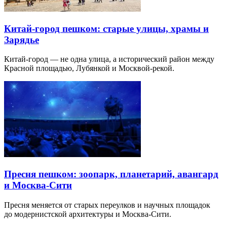
Китай-город пешком: старые улицы, храмы и
Зарядье
Китай-город — не одна улица, а исторический район между
Красной площадью, Лубянкой и Москвой-рекой.
Пресня пешком: зоопарк, планетарий, авангард
и Москва-Сити
Пресня меняется от старых переулков и научных площадок
до модернистской архитектуры и Москва-Сити.