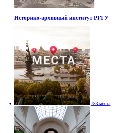
Историко-архивный институт РГГУ
783 места