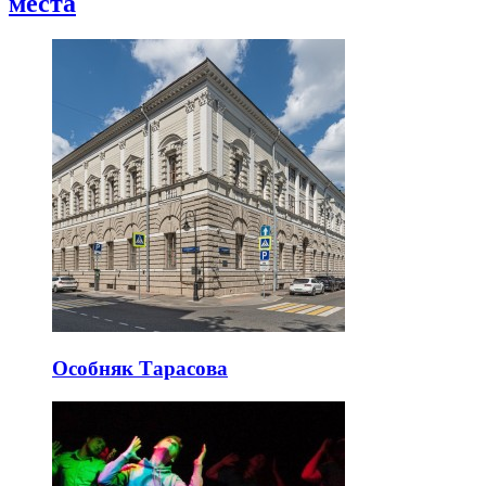
места
Особняк Тарасова