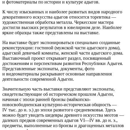
и фотоматериалы по истории и культуре адыгов.
К числу изысканных и наиболее развитых видов народного
декоративного искусства адыгов относится торевтика —
художественная обработка металла. Черкесские мастера
достигли высоких результатов в ювелирном деле. Наиболее
яркие образцы также представлены на выставке.
На выставке будет экспонироваться специально созданные
реконструкции: гостиной (мужской части адыгского дома),
адыгской девичьей комнаты, женской части адыгского дома.
Выставочный проект открывает раздел, посвященный
достижениям и перспективам развития Республики Адыгея.
Представленные экспонаты, документы, фото
и видеоматериалы раскрывают основные направления
деятельности современной Адыгеи.
Значительную часть выставки представляют экспонаты,
свидетельствующие об историческом прошлом Адыгеи,
начиная с эпохи ранней бронзы (майкопско-
новосвободненская культурно-историческая общность —
IV тыс. до н. э.) до эпохи развитого средневековья. Здесь
можно будет увидеть шедевры древнего искусства меотов —
далеких предков современных адыгов VI—IV вв. до н. э.,
предметы, выполненные из бронзы и драгоценных металлов