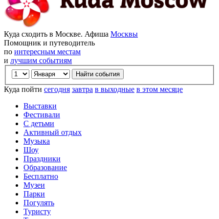
Куда сходить в Москве. Афиша
Москвы
Помощник и путеводитель
по
интересным местам
и
лучшим событиям
Куда пойти
сегодня
завтра
в выходные
в этом месяце
Выставки
Фестивали
С детьми
Активный отдых
Музыка
Шоу
Праздники
Образование
Бесплатно
Музеи
Парки
Погулять
Туристу