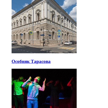
Особняк Тарасова