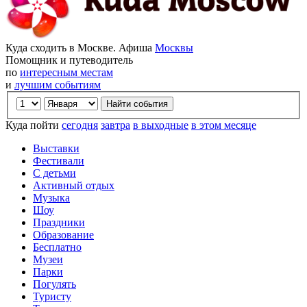
Куда сходить в Москве. Афиша
Москвы
Помощник и путеводитель
по
интересным местам
и
лучшим событиям
Куда пойти
сегодня
завтра
в выходные
в этом месяце
Выставки
Фестивали
С детьми
Активный отдых
Музыка
Шоу
Праздники
Образование
Бесплатно
Музеи
Парки
Погулять
Туристу