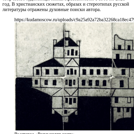
год. В христианских сюжетах, образах и стереотипах русской
литературы отражены духовные поиски автора.
https://kudamoscow.ru/uploads/c9a25a92a72ba32268ca18ec47