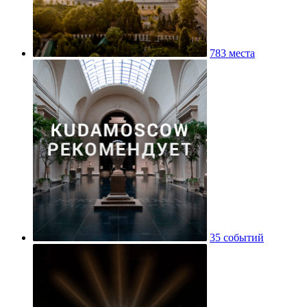
783 места
35 событий