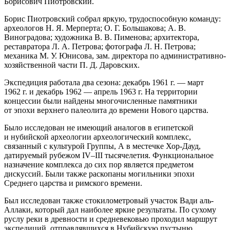
Борисович Пиотровский.
Борис Пиотровский собрал яркую, трудоспособную команду:
археологов Н. Я. Мерперта; О. Г. Большакова; А. В.
Виноградова; художника В. В. Пименова; архитектора,
реставратора Л. А. Петрова; фотографа Л. Н. Петрова;
механика М. У. Юнисова, зам. директора по административно-
хозяйственной части П. Д. Даровских.
Экспедиция работала два сезона: декабрь 1961 г. — март
1962 г. и декабрь 1962 — апрель 1963 г. На территории
концессии были найдены многочисленные памятники
от эпохи верхнего палеолита до времени Нового царства.
Было исследован не имеющий аналогов в египетской
и нубийской археологии археологический комплекс,
связанный с культурой Группы, А в местечке Хор-Дауд,
датируемый рубежом IV–III тысячелетия. Функциональное
назначение комплекса до сих пор является предметом
дискуссий. Были также раскопаны могильники эпохи
Среднего царства и римского времени.
Был исследован также стокилометровый участок Вади аль-
Аллаки, который дал наиболее яркие результаты. По сухому
руслу реки в древности и средневековью проходил маршрут
экспедиций, отправлявшихся в Нубийскую пустыню