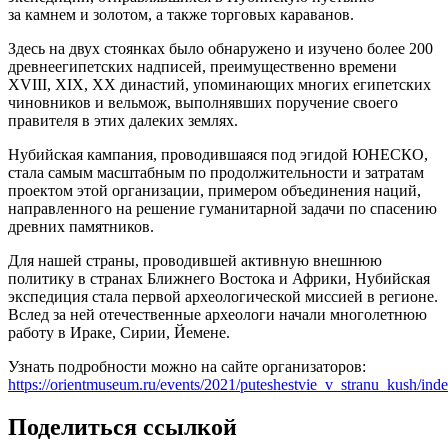
за камнем и золотом, а также торговых караванов.
Здесь на двух стоянках было обнаружено и изучено более 200
древнеегипетских надписей, преимущественно времени
XVIII, XIX, XX династий, упоминающих многих египетских
чиновников и вельмож, выполнявших поручение своего
правителя в этих далеких землях.
Нубийская кампания, проводившаяся под эгидой ЮНЕСКО,
стала самым масштабным по продолжительности и затратам
проектом этой организации, примером объединения наций,
направленного на решение гуманитарной задачи по спасению
древних памятников.
Для нашей страны, проводившей активную внешнюю
политику в странах Ближнего Востока и Африки, Нубийская
экспедиция стала первой археологической миссией в регионе.
Вслед за ней отечественные археологи начали многолетнюю
работу в Ираке, Сирии, Йемене.
Узнать подробности можно на сайте организаторов:
https://orientmuseum.ru/events/2021/puteshestvie_v_stranu_kush/ind
Поделиться ссылкой