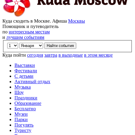
Куда сходить в Москве. Афиша
Москвы
Помощник и путеводитель
по
интересным местам
и
лучшим событиям
Куда пойти
сегодня
завтра
в выходные
в этом месяце
Выставки
Фестивали
С детьми
Активный отдых
Музыка
Шоу
Праздники
Образование
Бесплатно
Музеи
Парки
Погулять
Туристу