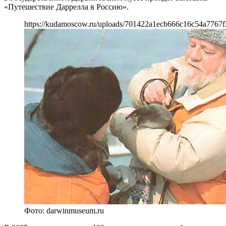
«Путешествие Даррелла в Россию».
https://kudamoscow.ru/uploads/701422a1ecb666c16c54a7767f
Фото: darwinmuseum.ru