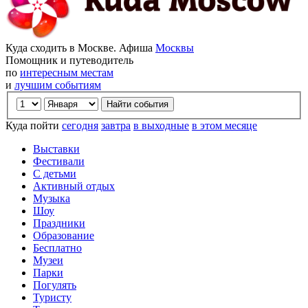
Куда сходить в Москве. Афиша
Москвы
Помощник и путеводитель
по
интересным местам
и
лучшим событиям
Куда пойти
сегодня
завтра
в выходные
в этом месяце
Выставки
Фестивали
С детьми
Активный отдых
Музыка
Шоу
Праздники
Образование
Бесплатно
Музеи
Парки
Погулять
Туристу