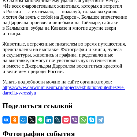
В Окском заповеднике ему удалось осуществить мечту:
«Из всех очаровательных животных, которых я встретил
в России — а их немало, — пожалуй, только выхухоль
я хотел бы взять с собой на Джерси». Большое впечатление
на Даррелла произвели овцебыки на Таймыре, сайгаки
в Калмыкии, зубры на Кавказе и многие другие звери
и птицы.
Животные, встреченные писателем во время путешествия,
представлены на выставке. Фотографии и книги, чучела
и скульптуры, живопись и графика, представленные
на выставке, помогут почувствовать дух путешествия
и вместе с Джеральдом Дарреллом восхититься красотой
и величием природы России.
Узнать подробности можно на сайте организаторов:
https://www.darwinmuseum.ru/projects/exhibition/puteshestvie-
darrella-v-rossiyu
Поделиться ссылкой
Фотографии события