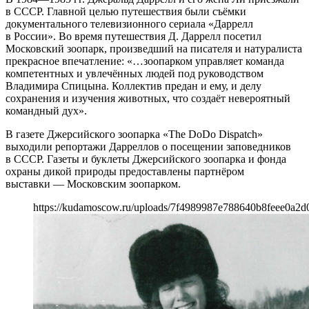
в СССР. Главной целью путешествия были съёмки
документального телевизионного сериала «Даррелл
в России». Во время путешествия Д. Даррелл посетил
Московский зоопарк, произведший на писателя и натуралиста
прекрасное впечатление: «…зоопарком управляет команда
компетентных и увлечённых людей под руководством
Владимира Спицына. Коллектив предан и ему, и делу
сохранения и изучения животных, что создаёт невероятный
командный дух».
В газете Джерсийского зоопарка «The DoDo Dispatch»
выходили репортажи Дарреллов о посещении заповедников
в СССР. Газеты и буклеты Джерсийского зоопарка и фонда
охраны дикой природы предоставлены партнёром
выставки — Московским зоопарком.
https://kudamoscow.ru/uploads/7f4989987e788640b8feee0a2d0