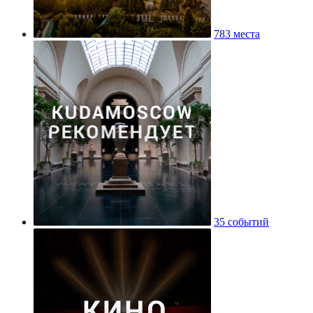
783 места
35 событий