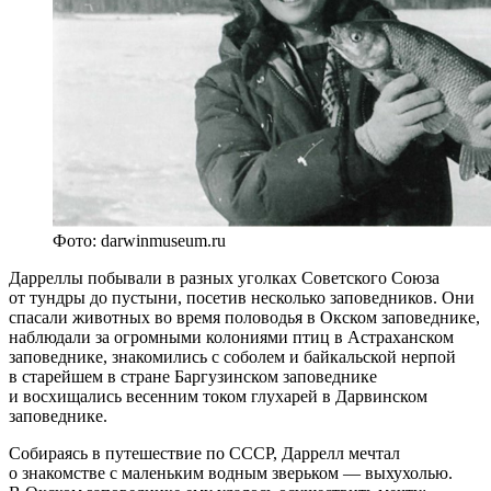
Фото: darwinmuseum.ru
Дарреллы побывали в разных уголках Советского Союза
от тундры до пустыни, посетив несколько заповедников. Они
спасали животных во время половодья в Окском заповеднике,
наблюдали за огромными колониями птиц в Астраханском
заповеднике, знакомились с соболем и байкальской нерпой
в старейшем в стране Баргузинском заповеднике
и восхищались весенним током глухарей в Дарвинском
заповеднике.
Собираясь в путешествие по СССР, Даррелл мечтал
о знакомстве с маленьким водным зверьком — выхухолью.