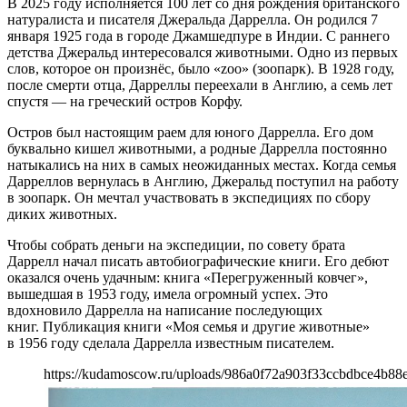
В 2025 году исполняется 100 лет со дня рождения британского
натуралиста и писателя Джеральда Даррелла. Он родился 7
января 1925 года в городе Джамшедпуре в Индии. С раннего
детства Джеральд интересовался животными. Одно из первых
слов, которое он произнёс, было «zoo» (зоопарк). В 1928 году,
после смерти отца, Дарреллы переехали в Англию, а семь лет
спустя — на греческий остров Корфу.
Остров был настоящим раем для юного Даррелла. Его дом
буквально кишел животными, а родные Даррелла постоянно
натыкались на них в самых неожиданных местах. Когда семья
Дарреллов вернулась в Англию, Джеральд поступил на работу
в зоопарк. Он мечтал участвовать в экспедициях по сбору
диких животных.
Чтобы собрать деньги на экспедиции, по совету брата
Даррелл начал писать автобиографические книги. Его дебют
оказался очень удачным: книга «Перегруженный ковчег»,
вышедшая в 1953 году, имела огромный успех. Это
вдохновило Даррелла на написание последующих
книг. Публикация книги «Моя семья и другие животные»
в 1956 году сделала Даррелла известным писателем.
https://kudamoscow.ru/uploads/986a0f72a903f33ccbdbce4b88