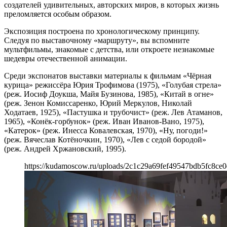
создателей удивительных, авторских миров, в которых жизнь
преломляется особым образом.
Экспозиция построена по хронологическому принципу.
Следуя по выставочному «маршруту», вы вспомните
мультфильмы, знакомые с детства, или откроете незнакомые
шедевры отечественной анимации.
Среди экспонатов выставки материалы к фильмам «Чёрная
курица» режиссёра Юрия Трофимова (1975), «Голубая стрела»
(реж. Иосиф Доукша, Майя Бузинова, 1985), «Китай в огне»
(реж. Зенон Комиссаренко, Юрий Меркулов, Николай
Ходатаев, 1925), «Пастушка и трубочист» (реж. Лев Атаманов,
1965), «Конёк-горбунок» (реж. Иван Иванов-Вано, 1975),
«Катерок» (реж. Инесса Ковалевская, 1970), «Ну, погоди!»
(реж. Вячеслав Котёночкин, 1970), «Лев с седой бородой»
(реж. Андрей Хржановский, 1995).
https://kudamoscow.ru/uploads/2c1c29a69fef49547bdb5fc8ce0