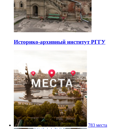
Историко-архивный институт РГГУ
783 места