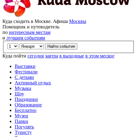
Куда сходить в Москве. Афиша
Москвы
Помощник и путеводитель
по
интересным местам
и
лучшим событиям
Куда пойти
сегодня
завтра
в выходные
в этом месяце
Выставки
Фестивали
С детьми
Активный отдых
Музыка
Шоу
Праздники
Образование
Бесплатно
Музеи
Парки
Погулять
Туристу