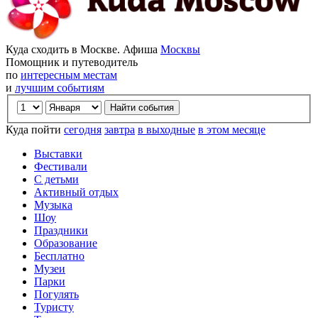
Куда сходить в Москве. Афиша
Москвы
Помощник и путеводитель
по
интересным местам
и
лучшим событиям
Куда пойти
сегодня
завтра
в выходные
в этом месяце
Выставки
Фестивали
С детьми
Активный отдых
Музыка
Шоу
Праздники
Образование
Бесплатно
Музеи
Парки
Погулять
Туристу