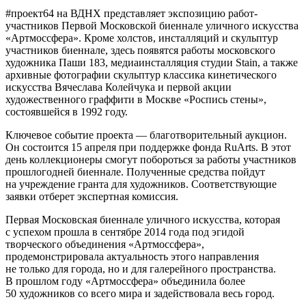
#проект64 на ВДНХ представляет экспозицию работ-
участников Первой Московской биеннале уличного искусства
«Артмоссфера». Кроме холстов, инсталляций и скульптур
участников биеннале, здесь появятся работы московского
художника Паши 183, медиаинсталляция студии Stain, а также
архивные фотографии скульптур классика кинетического
искусства Вячеслава Колейчука и первой акции
художественного граффити в Москве «Роспись стены»,
состоявшейся в 1992 году.
Ключевое событие проекта — благотворительный аукцион.
Он состоится 15 апреля при поддержке фонда RuArts. В этот
день коллекционеры смогут побороться за работы участников
прошлогодней биеннале. Полученные средства пойдут
на учреждение гранта для художников. Соответствующие
заявки отберет экспертная комиссия.
Первая Московская биеннале уличного искусства, которая
с успехом прошла в сентябре 2014 года под эгидой
творческого объединения «Артмоссфера»,
продемонстрировала актуальность этого направления
не только для города, но и для галерейного пространства.
В прошлом году «Артмоссфера» объединила более
50 художников со всего мира и задействовала весь город.