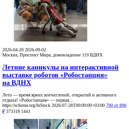
2026-04-20
2026-09-02
Москва, Проспект Мира, домовладение 119
ВДНХ
Летние каникулы на интерактивной
выставке роботов «Робостанция»
на ВДНХ
Лето — время ярких впечатлений, открытий и активного
отдыха! «Робостанция» — первая…
https://schema.org/InStock
2026-07-28T00:00:00+03:00
790
от 890
₽
373318
1443