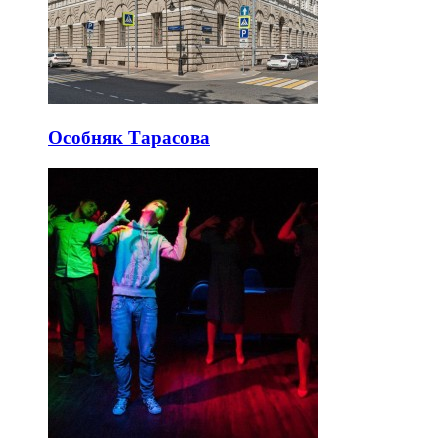
Особняк Тарасова