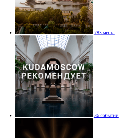
783 места
36 событий