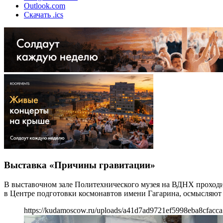
Outlook.com
Скачать .ics
Выставка «Причины гравитации»
В выставочном зале Политехнического музея на ВДНХ проходи
в Центре подготовки космонавтов имени Гагарина, осмысляют ф
https://kudamoscow.ru/uploads/a41d7ad9721ef5998eba8cfacc