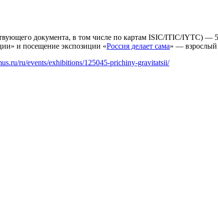
вующего документа, в том числе по картам ISIC/ITIC/IYTC) — 5
ии» и посещение экспозиции «
Россия делает сама
» — взрослый 
mus.ru/ru/events/exhibitions/125045-prichiny-gravitatsii/