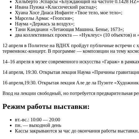
Хильберто Эспарсы «Блуждающий на частоте 0.1428 HZ»
Ивана Пуижа «Классический распад»;
Хуана Хосе Диаса Инфанте «Твое тело, мое тело»;
Марселы Армас «Геопсия»;
Наума «Держась за воздух»;
Тани Кандиани «Летающая Машина. Бенье, 1673»;
два коллективных проекта — «Нуклеус» (10 объектов) и 
12 апреля в Политехе на ВДНХ пройдут публичные встречи с х
терменвокс-концерт. В программе — композиции на тему космо
14–16 апреля в музее современного искусства «Гараж» в рамках 
14 апреля, 19:30. Открытая лекция Наума «Причины гравитаци
16 апреля,19:30. Открытая лекция Але де ла Пуэнте «Художник
Вход на лекции свободный, но потребуется предварительная ре
Режим работы выставки:
вт.-вс.: 10:00 — 20:00
пн. — выходной день
Кассы закрываются за час до окончания работы выставки.