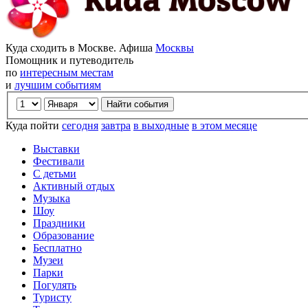
Куда сходить в Москве. Афиша
Москвы
Помощник и путеводитель
по
интересным местам
и
лучшим событиям
Куда пойти
сегодня
завтра
в выходные
в этом месяце
Выставки
Фестивали
С детьми
Активный отдых
Музыка
Шоу
Праздники
Образование
Бесплатно
Музеи
Парки
Погулять
Туристу