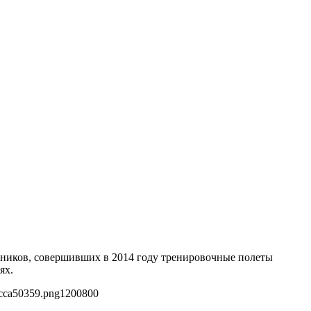
ников, совершивших в 2014 году тренировочные полеты
ях.
acca50359.png
1200
800