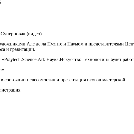
;
«Супернова» (видео).
удожниками Але де ла Пуэнте и Наумом и представителями Цент
са и гравитации.
«Polytech.Science.Art: Наука.Искусство.Технологии» будет работ
и»
 в состоянии невесомости» и презентация итогов мастерской.
гистрация.