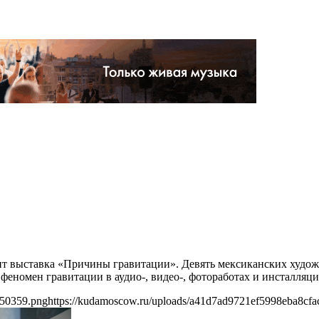
т выставка «Причины гравитации». Девять мексиканских худож
еномен гравитации в аудио-, видео-, фотоработах и инсталляци
a50359.png
https://kudamoscow.ru/uploads/a41d7ad9721ef5998eba8cf