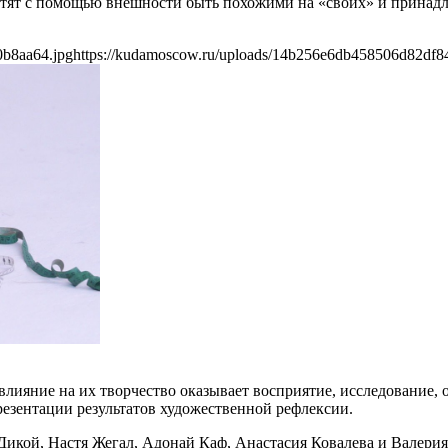
отят с помощью внешности быть похожими на «своих» и принадле
0b8aa64.jpg
https://kudamoscow.ru/uploads/14b256e6db458506d82df8
 влияние на их творчество оказывает восприятие, исследование,
резентации результатов художественной рефлексии.
Дикой, Настя Жегал, Адонай Каф, Анастасия Ковалева и Валерия