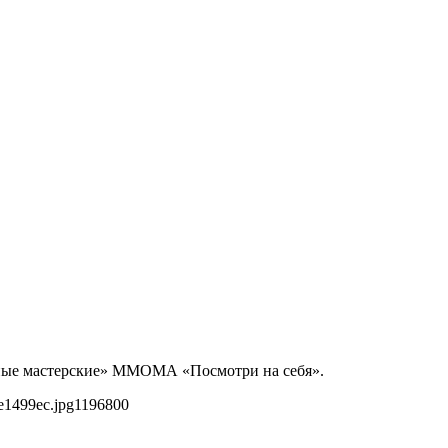
одные мастерские» ММОМА «Посмотри на себя».
e1499ec.jpg
1196
800