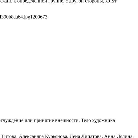
жать к определенной группе, с другой стороны, хотят
4390b8aa64.jpg
1200
673
 отчуждение или принятие внешности. Тело художника
 Титова, Александра Курьянова, Лена Липатова, Анна Лялина,