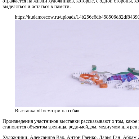
отражается на жизни художников, которые, с одной стороны, х
выделяться и остаться в памяти.
https://kudamoscow.ru/uploads/14b256e6db458506d82df8439
Выставка «Посмотри на себя»
Произведения участников выставки рассказывают о том, какое
становится объектом зрелища, реди-мейдом, медиумом для реп
Художники: Александра Вар, Антон Гаенко, Дарья Ган, Абрам 