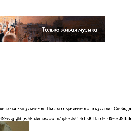
ет выставка выпускников Школы современного искусства «Своб
499ec.jpg
https://kudamoscow.ru/uploads/7bb1bd6f33b3ebd9e6ad9ff8f