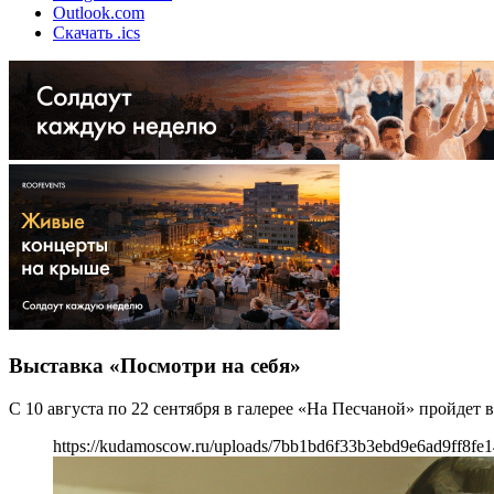
Outlook.com
Скачать .ics
Выставка «Посмотри на себя»
С 10 августа по 22 сентября в галерее «На Песчаной» пройд
https://kudamoscow.ru/uploads/7bb1bd6f33b3ebd9e6ad9ff8fe1