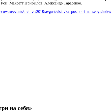
Рой, Максетт Прибылов, Александр Тарасенко.
oscow.ru/events/archive/2019/avgust/vistavka_posmotri_na_sebya/inde
ри на себя»