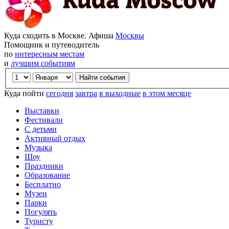
Куда сходить в Москве. Афиша
Москвы
Помощник и путеводитель
по
интересным местам
и
лучшим событиям
Куда пойти
сегодня
завтра
в выходные
в этом месяце
Выставки
Фестивали
С детьми
Активный отдых
Музыка
Шоу
Праздники
Образование
Бесплатно
Музеи
Парки
Погулять
Туристу