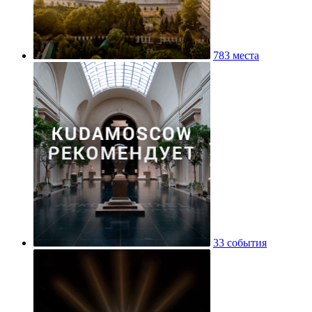
783 места
33 события