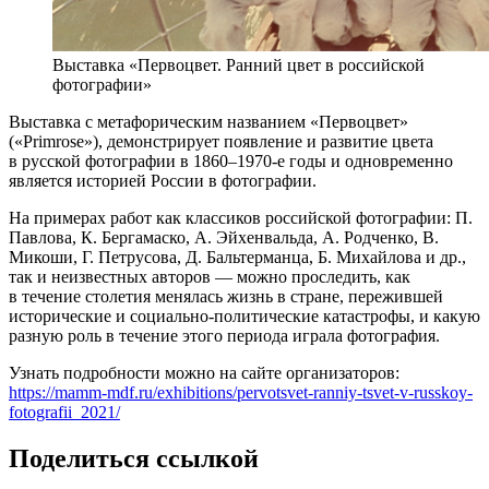
Выставка «Первоцвет. Ранний цвет в российской
фотографии»
Выставка с метафорическим названием «Первоцвет»
(«Primrose»), демонстрирует появление и развитие цвета
в русской фотографии в 1860–1970-е годы и одновременно
является историей России в фотографии.
На примерах работ как классиков российской фотографии: П.
Павлова, К. Бергамаско, А. Эйхенвальда, А. Родченко, В.
Микоши, Г. Петрусова, Д. Бальтерманца, Б. Михайлова и др.,
так и неизвестных авторов — можно проследить, как
в течение столетия менялась жизнь в стране, пережившей
исторические и социально-политические катастрофы, и какую
разную роль в течение этого периода играла фотография.
Узнать подробности можно на сайте организаторов:
https://mamm-mdf.ru/exhibitions/pervotsvet-ranniy-tsvet-v-russkoy-
fotografii_2021/
Поделиться ссылкой