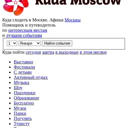
Куда сходить в Москве. Афиша
Москвы
Помощник и путеводитель
по
интересным местам
и
лучшим событиям
Куда пойти
сегодня
завтра
в выходные
в этом месяце
Выставки
Фестивали
С детьми
Активный отдых
Музыка
Шоу
Праздники
Образование
Бесплатно
Музеи
Парки
Погулять
Туристу