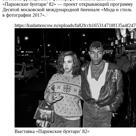
«Парижские бунтари’ 82» — проект открывающий программу
Десятой московской международной биеннале «Мода и стиль
в фотографии 2017».
https://kudamoscow.ru/uploads/fa82fccb165314718f135a4f247
Выставка «Парижские бунтари’ 82»