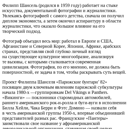
Филипп Шансель (родился в 1959 году) работает на стыке
искусства, документальной фотографии и журналистики.
Увлекаясь фотографией с самого детства, сначала он получил
диплом экономиста, а затем окончил аспирантуру в области
журналистики, что оказало большое влияние на его
творческий подход.
Фотограф объездил весь мир: работал в Европе и США,
Афганистане и Северной Корее, Японии, Африке, арабских
странах, представляя свой глубоко личный взгляд
на существующее культурное многообразие, анализируя
те вызовы, с которыми сталкивается современная
цивилизация. Фотография, по его мнению, не должна быть
поверхностной, ее задача в том, чтобы раскрывать суть вещей.
Проект Филиппа Шанселя «Парижские бунтари’ 82»
посвящен двум ключевым явлениям парижской субкультуры
начала 1980-х —группировкам Del Vikings и Panthers.
«Викинги» — поклонники старомодных автомобилей,
раннего американского рок-н-ролла и буги-вуги в исполнении
Билла Хейли, Чака Берри и Фэтс Домино — назвали себя
в честь американской группы 1950-х, впервые объединившей
представителей разных рас. Французские «Пантеры»
заимствовали свое название у афроамериканской
леворадикальной организации, ставившая своей целью