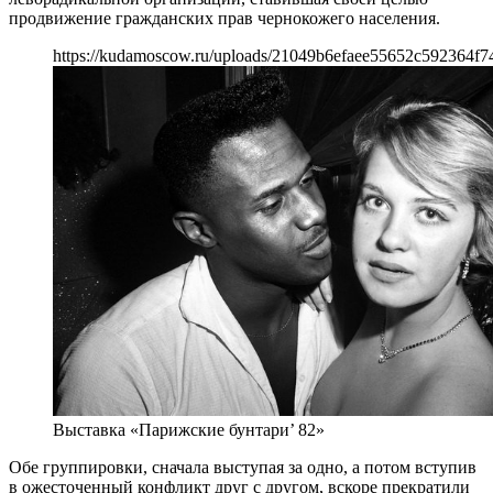
продвижение гражданских прав чернокожего населения.
https://kudamoscow.ru/uploads/21049b6efaee55652c592364f7
Выставка «Парижские бунтари’ 82»
Обе группировки, сначала выступая за одно, а потом вступив
в ожесточенный конфликт друг с другом, вскоре прекратили