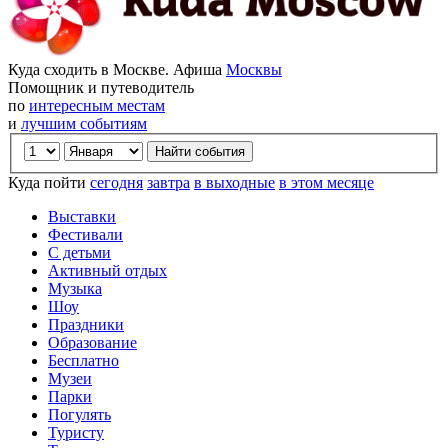
Куда сходить в Москве. Афиша
Москвы
Помощник и путеводитель
по
интересным местам
и
лучшим событиям
Куда пойти
сегодня
завтра
в выходные
в этом месяце
Выставки
Фестивали
С детьми
Активный отдых
Музыка
Шоу
Праздники
Образование
Бесплатно
Музеи
Парки
Погулять
Туристу