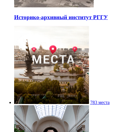
Историко-архивный институт РГГУ
783 места