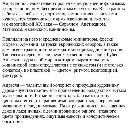
Апресян последовательно прошел через увлечение фовизмом,
экспрессионизмом, беспредметным искусством. В его ранних
работах — пейзажах, портретах, композициях с фигурами
чувствуется созвучие как с армянской живописью, так
и с европейской ХХ века — Сарьяном, Аветисяном,
Матиссом, Явленским, Кандинским.
Повлияли на него и средневековые миниатюры, фрески
и храмы Армении, витражи европейских соборов, а также
армянское традиционное декоративно-прикладное искусство.
Творчески переосмыслив художественное наследие, Рубен
Апресян создал свой мир, в котором выразительность
живописной вещи определяется не ее сюжетом (и не столько
сюжетом), но пластикой — цветом, ритмом, композицией,
фактурой.
Апресян — талантливый колорист с присущим художнику
даром «чувства цвета». Его произведения обладают качеством
музыкальности. Ритмичные повторы близких по тону
цветовых пятен, с вкраплениями контрастных, энергичные
мазки кисти сродни музыке. Палитра живописца насыщенная,
даже в лаконичных, с доминированием одного «главного»
цвета произведениях, ощутимы емкость и колористическое
богатство.