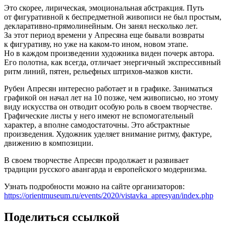
Это скорее, лирическая, эмоциональная абстракция. Путь
от фигуративной к беспредметной живописи не был простым,
декларативно-прямолинейным. Он занял несколько лет.
За этот период времени у Апресяна еще бывали возвраты
к фигуративу, но уже на каком-то ином, новом этапе.
Но в каждом произведении художника виден почерк автора.
Его полотна, как всегда, отличает энергичный экспрессивный
ритм линий, пятен, рельефных штрихов-мазков кисти.
Рубен Апресян интересно работает и в графике. Заниматься
графикой он начал лет на 10 позже, чем живописью, но этому
виду искусства он отводит особую роль в своем творчестве.
Графические листы у него имеют не вспомогательный
характер, а вполне самодостаточны. Это абстрактные
произведения. Художник уделяет внимание ритму, фактуре,
движению в композиции.
В своем творчестве Апресян продолжает и развивает
традиции русского авангарда и европейского модернизма.
Узнать подробности можно на сайте организаторов:
https://orientmuseum.ru/events/2020/vistavka_apresyan/index.php
Поделиться ссылкой