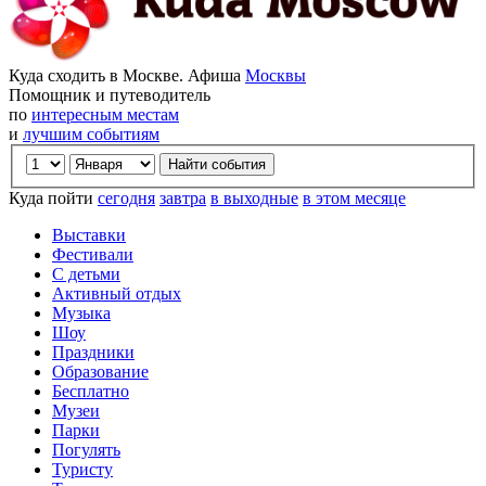
Куда сходить в Москве. Афиша
Москвы
Помощник и путеводитель
по
интересным местам
и
лучшим событиям
Куда пойти
сегодня
завтра
в выходные
в этом месяце
Выставки
Фестивали
С детьми
Активный отдых
Музыка
Шоу
Праздники
Образование
Бесплатно
Музеи
Парки
Погулять
Туристу