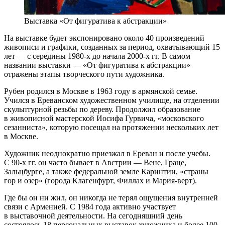
Выставка «От фигуратива к абстракции»
На выставке будет экспонировано около 40 произведений
живописи и графики, созданных за период, охватывающий 15
лет — с середины 1980-х до начала 2000-х гг. В самом
названии выставки — «От фигуратива к абстракции»
отражены этапы творческого пути художника.
Рубен родился в Москве в 1963 году в армянской семье.
Учился в Ереванском художественном училище, на отделении
скульптурной резьбы по дереву. Продолжил образование
в живописной мастерской Иосифа Гурвича, «московского
сезанниста», которую посещал на протяжении нескольких лет
в Москве.
Художник неоднократно приезжал в Ереван и после учебы.
С 90-х гг. он часто бывает в Австрии — Вене, Граце,
Зальцбурге, а также федеральной земле Каринтии, «страны
гор и озер» (города Клагенфурт, Филлах и Мария-верт).
Где бы он ни жил, он никогда не терял ощущения внутренней
связи с Арменией. С 1984 года активно участвует
в выставочной деятельности. На сегодняшний день
состоялось 18 персональных выставок художника и более 100