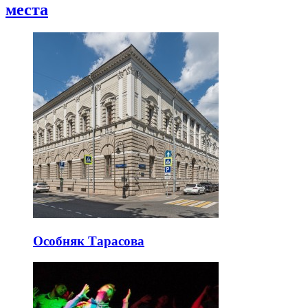
места
Особняк Тарасова