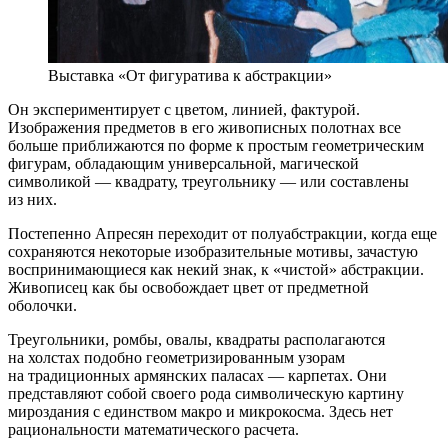
Выставка «От фигуратива к абстракции»
Он экспериментирует с цветом, линией, фактурой.
Изображения предметов в его живописных полотнах все
больше приближаются по форме к простым геометрическим
фигурам, обладающим универсальной, магической
символикой — квадрату, треугольнику — или составлены
из них.
Постепенно Апресян переходит от полуабстракции, когда еще
сохраняются некоторые изобразительные мотивы, зачастую
воспринимающиеся как некий знак, к «чистой» абстракции.
Живописец как бы освобождает цвет от предметной
оболочки.
Треугольники, ромбы, овалы, квадраты располагаются
на холстах подобно геометризированным узорам
на традиционных армянских паласах — карпетах. Они
представляют собой своего рода символическую картину
мироздания с единством макро и микрокосма. Здесь нет
рациональности математического расчета.