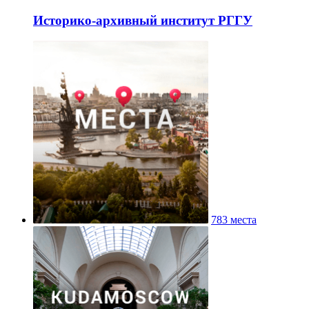
Историко-архивный институт РГГУ
783 места