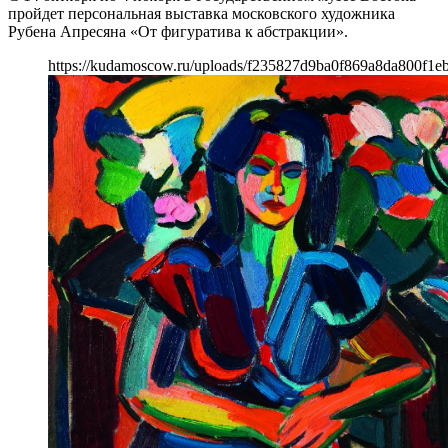
пройдет персональная выставка московского художника
Рубена Апресяна «От фигуратива к абстракции».
https://kudamoscow.ru/uploads/f235827d9ba0f869a8da800f1eb