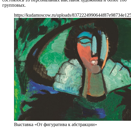
групповых.
https://kudamoscow.ru/uploads/8372224990644f87e98734e12
Выставка «От фигуратива к абстракции»