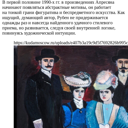
В первой половине 1990-х гг. в произведениях Апресяна
начинают появляться абстрактные мотивы, он работает
на тонкой грани фигуратива и беспредметного искусства. Как
ищущий, думающий автор, Рубен не придерживается
однажды раз и навсегда найденного удачного стилевого
приема, но развивается, следуя своей внутренней логике,
повинуясь художнической интуиции.
https://kudamoscow.ru/uploads/e407b3a19c9d5f7692826b995c