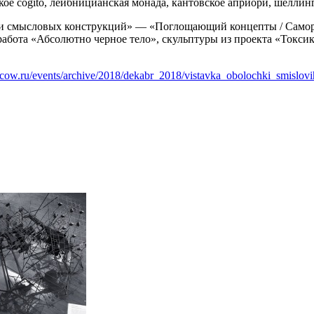
ское cogito, лейбницианская монада, кантовское априори, шеллин
чки смысловых конструкций» — «Поглощающий концепты / Само
работа «Абсолютно черное тело», скульптуры из проекта «Токси
scow.ru/events/archive/2018/dekabr_2018/vistavka_obolochki_smislovi