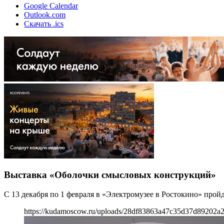
Google Calendar
Outlook.com
Скачать .ics
Выставка «Оболочки смысловых конструкций»
С 13 декабря по 1 февраля в «Электромузее в Ростокино» про
https://kudamoscow.ru/uploads/28df83863a47c35d37d89202a