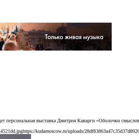
йдет персональная выставка Дмитрия Каварги «Оболочки смысло
24521dd.jpg
https://kudamoscow.ru/uploads/28df83863a47c35d37d892