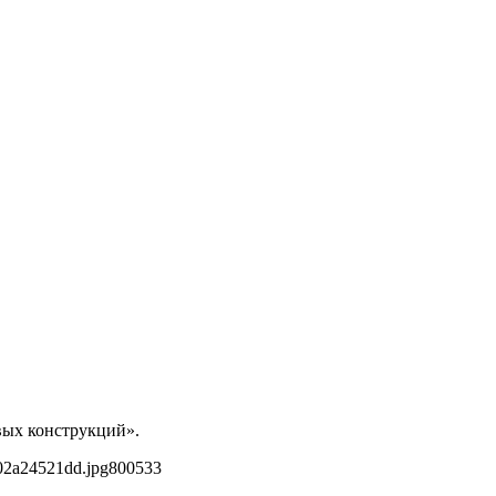
вых конструкций».
02a24521dd.jpg
800
533