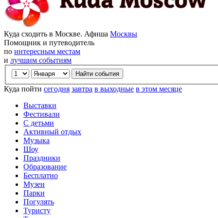
Куда сходить в Москве. Афиша
Москвы
Помощник и путеводитель
по
интересным местам
и
лучшим событиям
Куда пойти
сегодня
завтра
в выходные
в этом месяце
Выставки
Фестивали
С детьми
Активный отдых
Музыка
Шоу
Праздники
Образование
Бесплатно
Музеи
Парки
Погулять
Туристу