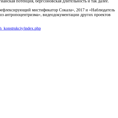
гианская потенция, бергсоновская длительность и так далее.
рефлексирующий мистификатор Сокала», 2017 и «Наблюдатель
коз антропоцентризма», видеодокументации других проектов
h_konstrukciy/index.php